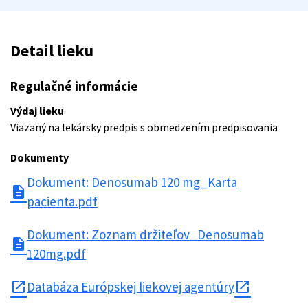
Detail lieku
Regulačné informácie
Výdaj lieku
Viazaný na lekársky predpis s obmedzením predpisovania
Dokumenty
Dokument: Denosumab 120 mg_Karta
description
pacienta.pdf
Dokument: Zoznam držiteľov_Denosumab
description
120mg.pdf
open_in_new
Databáza Európskej liekovej agentúry