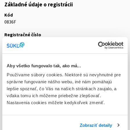
Základné údaje o registrácii
Kód
0836F
Registračné číslo
EU/1/25/1953/001
Doplnok
sol inj 1x1,7 ml/120 mg (liek.inj.skl.)
Aby všetko fungovalo tak, ako má...
Stav
Používame súbory cookies. Niektoré sú nevyhnutné pre
R - Aktuálna registrácia
správne fungovanie nášho webu, iné nám pomáhajú
lepšie spoznať, čo Vás na našich stránkach zaujalo, a
Typ registračnej procedúry
vďaka tomu ich môžeme priebežne zlepšovať.
Európska
Nastavenia cookies môžete kedykoľvek zmeniť.
Držiteľ, krajina
Fresenius Kabi Deutschland GmbH, Nemecko
Zobraziť detaily