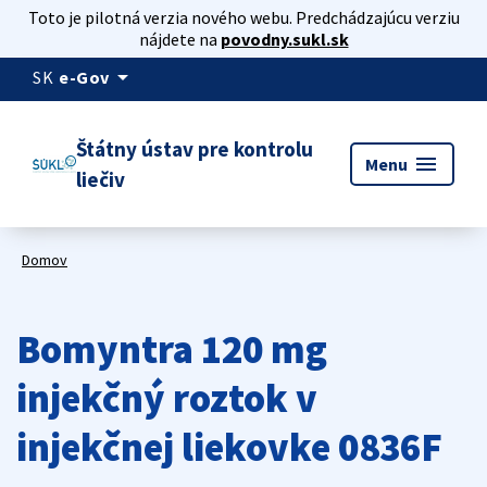
Toto je pilotná verzia nového webu. Predchádzajúcu verziu
nájdete na
povodny.sukl.sk
arrow_drop_down
SK
e-Gov
Štátny ústav pre kontrolu
menu
Menu
liečiv
Domov
Bomyntra 120 mg
injekčný roztok v
injekčnej liekovke 0836F