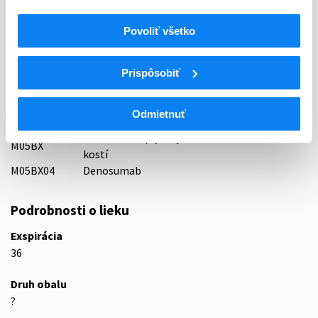
Indikačná skupina
87 - VARIA I
Povoliť všetko
ATC
M
Muskuloskeletálny systém
Prispôsobiť
M05
Liečivá na liečbu ochorení kostí
Liečivá ovplyvňujúce stavbu a mineralizáciu
M05B
Odmietnuť
kostí
Iné liečivá ovplyvňujúce stavbu a mineralizáciu
M05BX
kostí
M05BX04
Denosumab
Podrobnosti o lieku
Exspirácia
36
Druh obalu
?