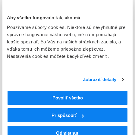
Typ registračnej procedúry
Európska
Aby všetko fungovalo tak, ako má...
Používame súbory cookies. Niektoré sú nevyhnutné pre
Držiteľ, krajina
správne fungovanie nášho webu, iné nám pomáhajú
AstraZeneca AB, Švédsko
lepšie spoznať, čo Vás na našich stránkach zaujalo, a
vďaka tomu ich môžeme priebežne zlepšovať.
Indikačná skupina
Nastavenia cookies môžete kedykoľvek zmeniť.
16 - ANTICOAGULANTIA (FIBRINOLYTICA, ANTIFIBRINOL.)
ATC
B
KRV A KRVOTVORNÉ ORGÁNY
Zobraziť detaily
B01
ANTITROMBOTIKÁ
B01A
ANTIKOAGULANCIÁ, ANTITROMBOTIKÁ
Povoliť všetko
B01AC
Antiagreganciá trombocytov okrem heparínu
B01AC24
Tikagrelor
Prispôsobiť
Podrobnosti o lieku
Odmietnuť
Exspirácia