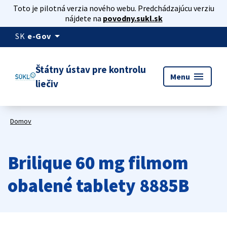
Toto je pilotná verzia nového webu. Predchádzajúcu verziu
nájdete na
povodny.sukl.sk
arrow_drop_down
SK
e-Gov
Štátny ústav pre kontrolu
menu
Menu
liečiv
Domov
Brilique 60 mg filmom
obalené tablety 8885B