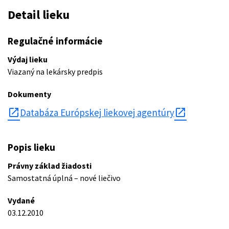
Detail lieku
Regulačné informácie
Výdaj lieku
Viazaný na lekársky predpis
Dokumenty
open_in_new
Databáza Európskej liekovej agentúry
Popis lieku
Právny základ žiadosti
Samostatná úplná – nové liečivo
Vydané
03.12.2010