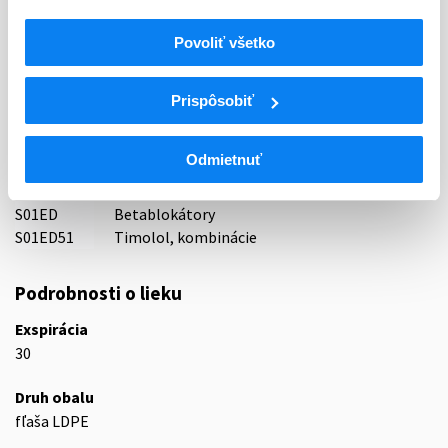
Olikla s.r.o., Česká republika
Povoliť všetko
Indikačná skupina
64 - OPHTHALMOLOGICA
Prispôsobiť
ATC
S
Zmyslové orgány
Odmietnuť
S01
Oftalmologiká
S01E
Antiglaukomatiká a miotiká
S01ED
Betablokátory
S01ED51
Timolol, kombinácie
Podrobnosti o lieku
Exspirácia
30
Druh obalu
fľaša LDPE