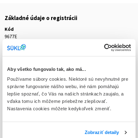
Základné údaje o registrácii
Kód
9677E
Registračné číslo
64/0130/25-S
Aby všetko fungovalo tak, ako má...
Doplnok
int opu 3x10 mg/ml + 5 mg/ml (fľ. LDPE)
Používame súbory cookies. Niektoré sú nevyhnutné pre
správne fungovanie nášho webu, iné nám pomáhajú
Stav
lepšie spoznať, čo Vás na našich stránkach zaujalo, a
R - Aktuálna registrácia
vďaka tomu ich môžeme priebežne zlepšovať.
Nastavenia cookies môžete kedykoľvek zmeniť.
Typ registračnej procedúry
Decentralizovaná
Zobraziť detaily
Držiteľ, krajina