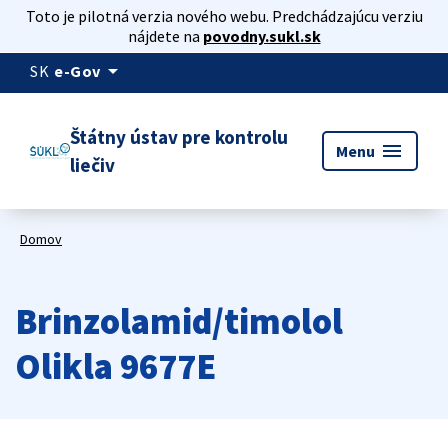
Toto je pilotná verzia nového webu. Predchádzajúcu verziu
nájdete na
povodny.sukl.sk
arrow_drop_down
SK
e-Gov
Štátny ústav pre kontrolu
menu
Menu
liečiv
Domov
Brinzolamid/timolol
Olikla 9677E