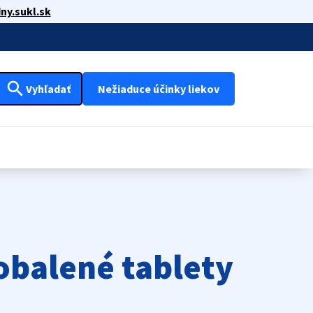
ny.sukl.sk
search
Vyhľadať
Nežiaduce účinky liekov
obalené tablety