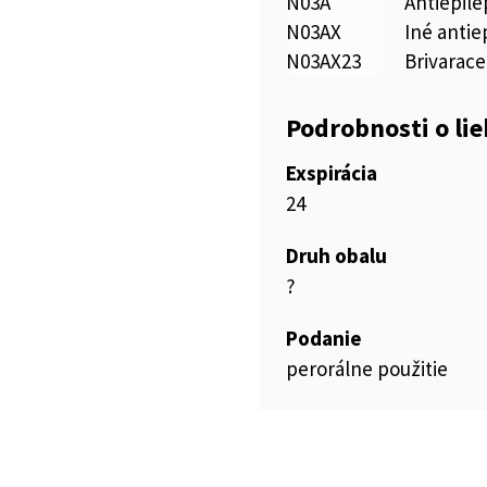
N03A
Antiepile
N03AX
Iné antie
N03AX23
Brivarac
Podrobnosti o li
Exspirácia
24
Druh obalu
?
Podanie
perorálne použitie