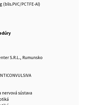
mg (blis.PVC/PCTFE-Al)
cedúry
nter S.R.L., Rumunsko
 ANTICONVULSIVA
a nervová sústava
ptiká