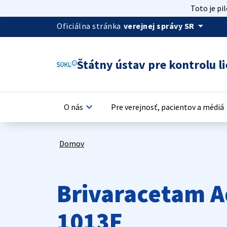
Toto je pi
arrow_drop_down
Oficiálna stránka
verejnej správy SR
Štátny ústav pre kontrolu li
keyboard_arrow_down
keyb
O nás
Pre verejnosť, pacientov a médiá
Domov
Brivaracetam A
1013F