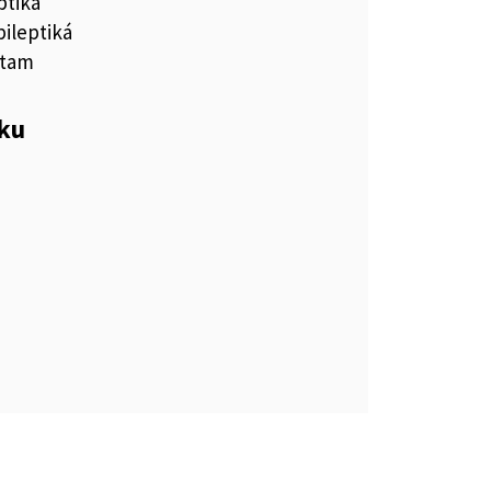
ptiká
pileptiká
etam
eku