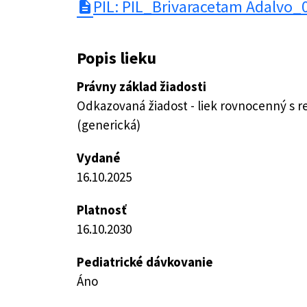
PIL: PIL_Brivaracetam Adalvo_
description
Popis lieku
Právny základ žiadosti
Odkazovaná žiadost - liek rovnocenný s 
(generická)
Vydané
16.10.2025
Platnosť
16.10.2030
Pediatrické dávkovanie
Áno