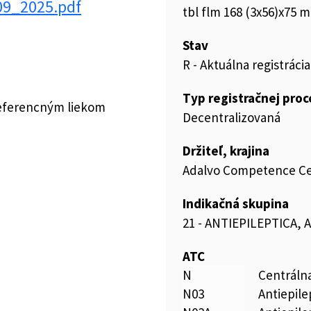
09_2025.pdf
tbl flm 168 (3x56)x75 
Stav
R - Aktuálna registrácia
Typ registračnej pro
referencným liekom
Decentralizovaná
Držiteľ, krajina
Adalvo Competence Ce
Indikačná skupina
21 - ANTIEPILEPTICA,
ATC
N
Centráln
N03
Antiepile