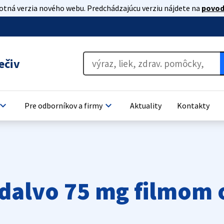
lotná verzia nového webu. Predchádzajúcu verziu nájdete na
povod
ečiv
oard_arrow_down
keyboard_arrow_down
Pre odborníkov a firmy
Aktuality
Kontakty
dalvo 75 mg filmom 