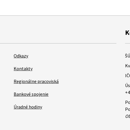
K
Odkazy
ŠÚ
Kv
Kontakty
IČ
Regionálne pracoviská
Ús
+4
Bankové spojenie
Po
Úradné hodiny
Po
Ob