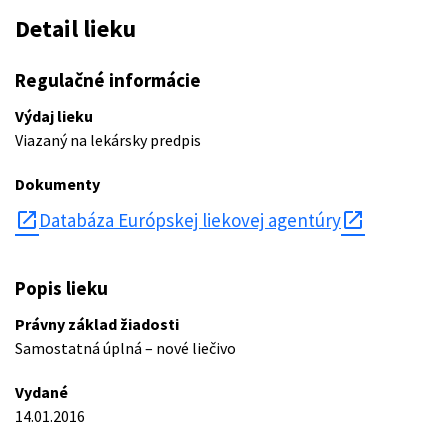
Detail lieku
Regulačné informácie
Výdaj lieku
Viazaný na lekársky predpis
Dokumenty
open_in_new
Databáza Európskej liekovej agentúry
Popis lieku
Právny základ žiadosti
Samostatná úplná – nové liečivo
Vydané
14.01.2016