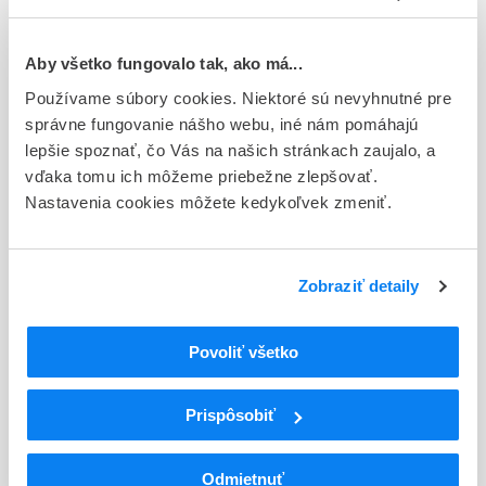
Typ registračnej procedúry
Európska
Aby všetko fungovalo tak, ako má...
Používame súbory cookies. Niektoré sú nevyhnutné pre
Držiteľ, krajina
správne fungovanie nášho webu, iné nám pomáhajú
UCB Pharma S.A. , Belgicko
lepšie spoznať, čo Vás na našich stránkach zaujalo, a
vďaka tomu ich môžeme priebežne zlepšovať.
Indikačná skupina
Nastavenia cookies môžete kedykoľvek zmeniť.
21 - ANTIEPILEPTICA, ANTICONVULSIVA
ATC
N
Centrálna nervová sústava
Zobraziť detaily
N03
Antiepileptiká
N03A
Antiepileptiká
Povoliť všetko
N03AX
Iné antiepileptiká
N03AX23
Brivaracetam
Prispôsobiť
Podrobnosti o lieku
Odmietnuť
Exspirácia