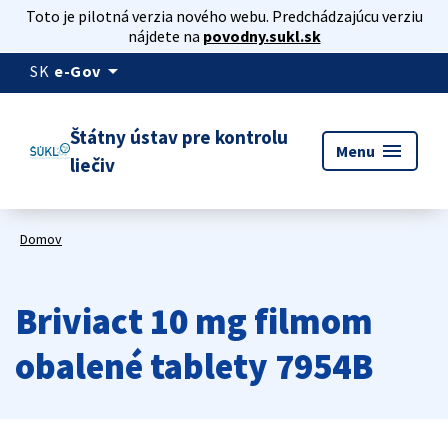
Toto je pilotná verzia nového webu. Predchádzajúcu verziu
nájdete na
povodny.sukl.sk
arrow_drop_down
SK
e-Gov
Štátny ústav pre kontrolu
menu
Menu
liečiv
Domov
Briviact 10 mg filmom
obalené tablety 7954B