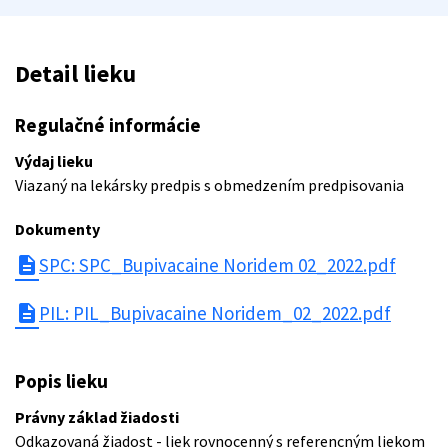
Detail lieku
Regulačné informácie
Výdaj lieku
Viazaný na lekársky predpis s obmedzením predpisovania
Dokumenty
description
SPC: SPC_Bupivacaine Noridem 02_2022.pdf
description
PIL: PIL_Bupivacaine Noridem_02_2022.pdf
Popis lieku
Právny základ žiadosti
Odkazovaná žiadost - liek rovnocenný s referencným liekom