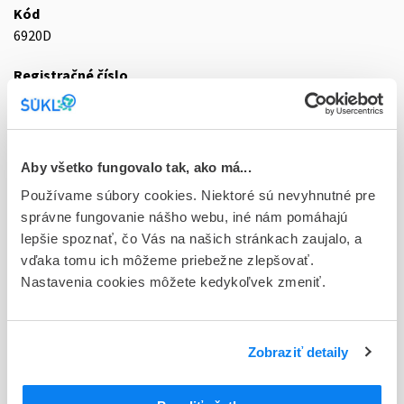
Kód
6920D
Registračné číslo
01/0069/21-S
Doplnok
sol inj 5x20ml/100 mg (amp.PP)
Aby všetko fungovalo tak, ako má...
Používame súbory cookies. Niektoré sú nevyhnutné pre
Stav
správne fungovanie nášho webu, iné nám pomáhajú
D - Registrácia bez obmedzenia platnosti
lepšie spoznať, čo Vás na našich stránkach zaujalo, a
Typ registračnej procedúry
vďaka tomu ich môžeme priebežne zlepšovať.
Decentralizovaná
Nastavenia cookies môžete kedykoľvek zmeniť.
Držiteľ, krajina
Noridem Enterprises Ltd., Cyprus
Zobraziť detaily
Indikačná skupina
01 - ANAESTHETICA (LOKÁLNE)