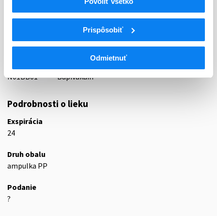
Povoliť všetko
ATC
Prispôsobiť
N
Centrálna nervová sústava
N01
Anestetiká
N01B
Lokálne anestetiká
Odmietnuť
N01BB
Amidy
N01BB01
Bupivakaín
Podrobnosti o lieku
Exspirácia
24
Druh obalu
ampulka PP
Podanie
?