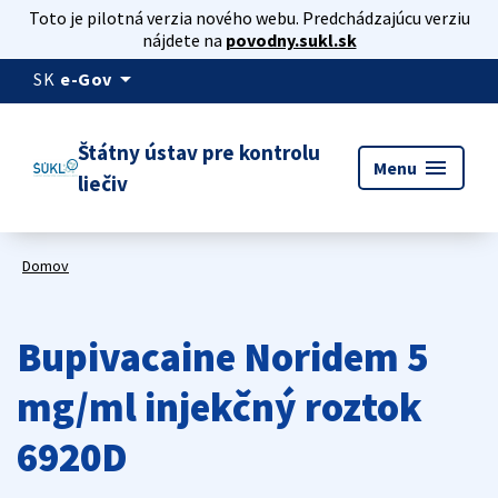
Toto je pilotná verzia nového webu. Predchádzajúcu verziu
nájdete na
povodny.sukl.sk
arrow_drop_down
SK
e-Gov
Štátny ústav pre kontrolu
menu
Menu
liečiv
Domov
Bupivacaine Noridem 5
mg/ml injekčný roztok
6920D