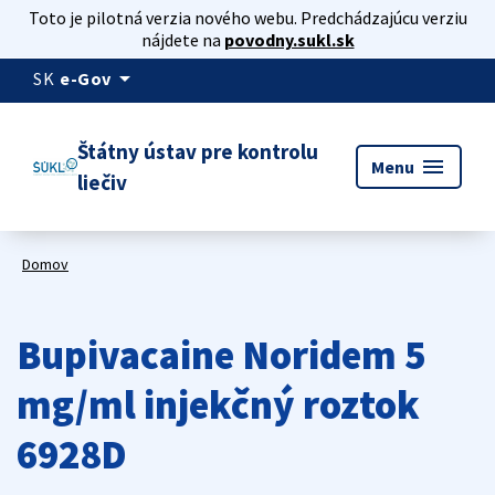
Toto je pilotná verzia nového webu. Predchádzajúcu verziu
nájdete na
povodny.sukl.sk
arrow_drop_down
SK
e-Gov
Štátny ústav pre kontrolu
menu
Menu
liečiv
Domov
Bupivacaine Noridem 5
mg/ml injekčný roztok
6928D