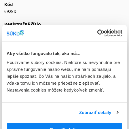
Kód
6928D
Registračné číslo
01/0069/21-S
Doplnok
sol inj 50x10ml/50 mg (amp.PP v blistri)
Aby všetko fungovalo tak, ako má...
Používame súbory cookies. Niektoré sú nevyhnutné pre
Stav
správne fungovanie nášho webu, iné nám pomáhajú
D - Registrácia bez obmedzenia platnosti
lepšie spoznať, čo Vás na našich stránkach zaujalo, a
Typ registračnej procedúry
vďaka tomu ich môžeme priebežne zlepšovať.
Decentralizovaná
Nastavenia cookies môžete kedykoľvek zmeniť.
Držiteľ, krajina
Noridem Enterprises Ltd., Cyprus
Zobraziť detaily
Indikačná skupina
01 - ANAESTHETICA (LOKÁLNE)