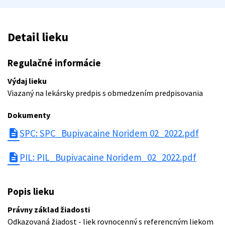
Detail lieku
Regulačné informácie
Výdaj lieku
Viazaný na lekársky predpis s obmedzením predpisovania
Dokumenty
description
SPC: SPC_Bupivacaine Noridem 02_2022.pdf
description
PIL: PIL_Bupivacaine Noridem_02_2022.pdf
Popis lieku
Právny základ žiadosti
Odkazovaná žiadost - liek rovnocenný s referencným liekom