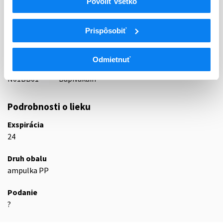
Povoliť všetko
ATC
Prispôsobiť
N
Centrálna nervová sústava
N01
Anestetiká
N01B
Lokálne anestetiká
Odmietnuť
N01BB
Amidy
N01BB01
Bupivakaín
Podrobnosti o lieku
Exspirácia
24
Druh obalu
ampulka PP
Podanie
?