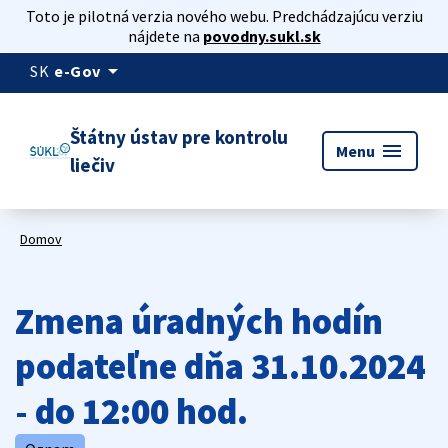
Toto je pilotná verzia nového webu. Predchádzajúcu verziu
nájdete na
povodny.sukl.sk
arrow_drop_down
SK
e-Gov
Štátny ústav pre kontrolu
menu
Menu
liečiv
Domov
Zmena úradných hodín
podateľne dňa 31.10.2024
- do 12:00 hod.