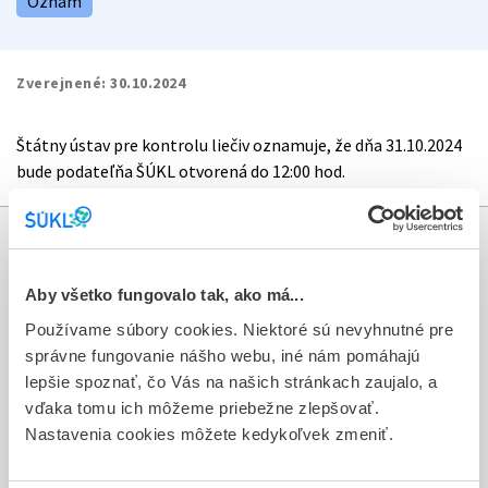
Oznam
Zverejnené:
30.10.2024
Štátny ústav pre kontrolu liečiv oznamuje, že dňa 31.10.2024
bude podateľňa ŠÚKL otvorená do 12:00 hod.
Informácie
Aby všetko fungovalo tak, ako má...
Aktuality
Používame súbory cookies. Niektoré sú nevyhnutné pre
správne fungovanie nášho webu, iné nám pomáhajú
Dotazník spokojnosti zákazníka
lepšie spoznať, čo Vás na našich stránkach zaujalo, a
Sťažnosti a petície
vďaka tomu ich môžeme priebežne zlepšovať.
Nastavenia cookies môžete kedykoľvek zmeniť.
Poskytovanie informácií
Ochrana osobných údajov