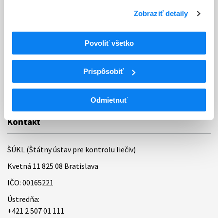
Zobraziť detaily
Odkazy
Kontakty
Povoliť všetko
Regionálne pracoviská
Prispôsobiť
Bankové spojenie
Úradné hodiny
Odmietnuť
Kontakt
ŠÚKL (Štátny ústav pre kontrolu liečiv)
Kvetná 11 825 08 Bratislava
IČO: 00165221
Ústredňa:
+421 2 507 01 111