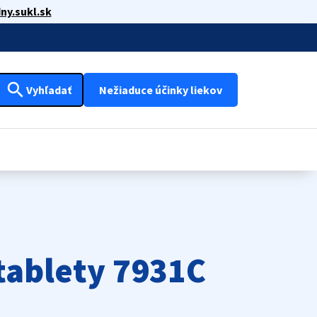
ny.sukl.sk
search
Vyhľadať
Nežiaduce účinky liekov
tablety 7931C