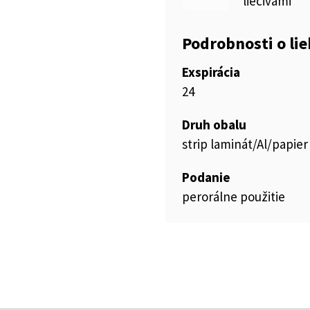
liečivami
Podrobnosti o li
Exspirácia
24
Druh obalu
strip laminát/Al/papier
Podanie
perorálne použitie