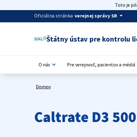
Toto je pi
arrow_drop_down
Oficiálna stránka
verejnej správy SR
Štátny ústav pre kontrolu li
keyboard_arrow_down
keyb
O nás
Pre verejnosť, pacientov a médiá
Domov
Caltrate D3 500