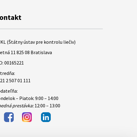
ontakt
KL (Štátny ústav pre kontrolu liečiv)
etná 11 825 08 Bratislava
O: 00165221
tredňa:
21 2 507 01 111
dateľňa:
ndelok – Piatok: 9:00 – 14:00
edná prestávka:
12:00 – 13:00