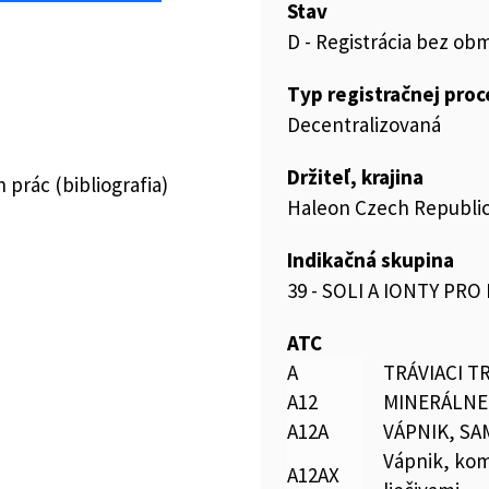
Stav
D - Registrácia bez ob
Typ registračnej pro
Decentralizovaná
Držiteľ, krajina
prác (bibliografia)
Haleon Czech Republic 
Indikačná skupina
39 - SOLI A IONTY PRO
ATC
A
TRÁVIACI T
A12
MINERÁLNE
A12A
VÁPNIK, S
Vápnik, kom
A12AX