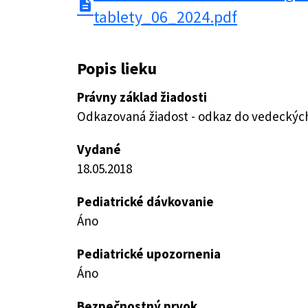
description
tablety_06_2024.pdf
Popis lieku
Právny základ žiadosti
Odkazovaná žiadost - odkaz do vedeckých 
Vydané
18.05.2018
Pediatrické dávkovanie
Áno
Pediatrické upozornenia
Áno
Bezpečnostný prvok