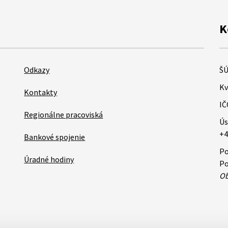
K
Odkazy
ŠÚ
Kv
Kontakty
IČ
Regionálne pracoviská
Ús
+4
Bankové spojenie
Po
Úradné hodiny
Po
Ob