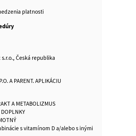
medzenia platnosti
cedúry
s.r.o., Česká republika
 P.O. A PARENT. APLIKÁCIU
RAKT A METABOLIZMUS
 DOPLNKY
AMOTNÝ
binácie s vitamínom D a/alebo s inými