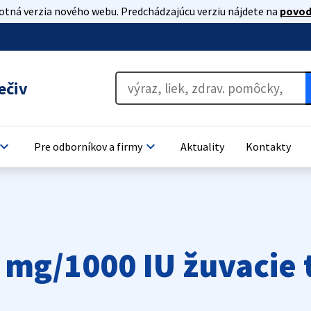
lotná verzia nového webu. Predchádzajúcu verziu nájdete na
povod
ečiv
oard_arrow_down
keyboard_arrow_down
Pre odborníkov a firmy
Aktuality
Kontakty
 mg/1000 IU žuvacie 