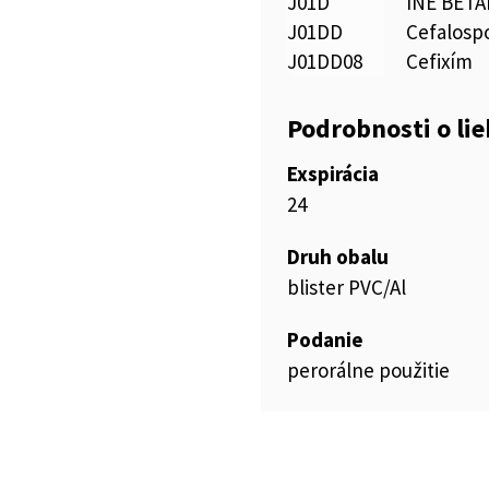
J01D
INÉ BET
J01DD
Cefalospo
J01DD08
Cefixím
Podrobnosti o li
Exspirácia
24
Druh obalu
blister PVC/Al
Podanie
perorálne použitie