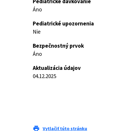
Pediatrické dávkovanie
Áno
Pediatrické upozornenia
Nie
Bezpečnostný prvok
Áno
Aktualizácia údajov
04.12.2025
print
Vytlačiť túto stránku