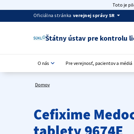
Toto je pi
arrow_drop_down
Oficiálna stránka
verejnej správy SR
Štátny ústav pre kontrolu li
keyboard_arrow_down
keyb
O nás
Pre verejnosť, pacientov a médiá
Domov
Cefixime Medo
tablety 9674E