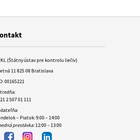
ontakt
KL (Štátny ústav pre kontrolu liečiv)
etná 11 825 08 Bratislava
O: 00165221
tredňa:
21 2 507 01 111
dateľňa:
ndelok – Piatok: 9:00 – 14:00
edná prestávka:
12:00 – 13:00