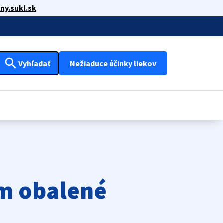
ny.sukl.sk
search
Vyhľadať
Nežiaduce účinky liekov
m obalené