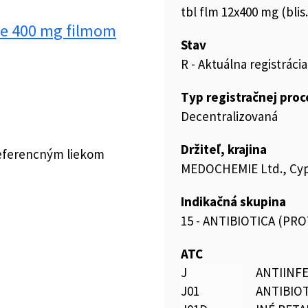
tbl flm 12x400 mg (blis
e 400 mg filmom
Stav
R - Aktuálna registrácia
Typ registračnej pro
Decentralizovaná
Držiteľ, krajina
referencným liekom
MEDOCHEMIE Ltd., Cy
Indikačná skupina
15 - ANTIBIOTICA (PR
ATC
J
ANTIINF
J01
ANTIBIO