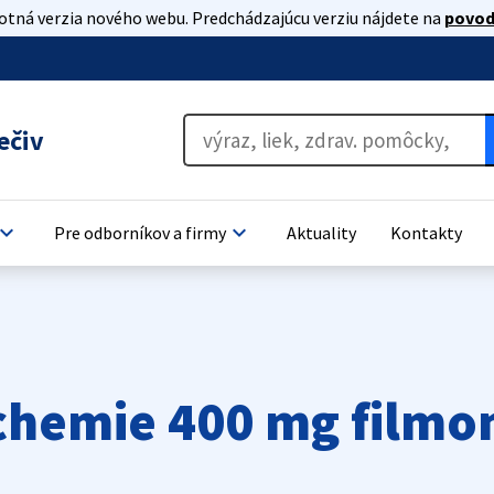
lotná verzia nového webu. Predchádzajúcu verziu nájdete na
povod
ečiv
oard_arrow_down
keyboard_arrow_down
Pre odborníkov a firmy
Aktuality
Kontakty
chemie 400 mg filmo