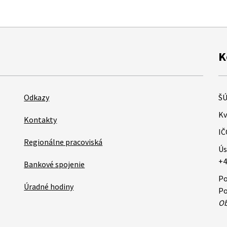
K
Odkazy
ŠÚ
Kv
Kontakty
IČ
Regionálne pracoviská
Ús
+4
Bankové spojenie
Po
Úradné hodiny
Po
Ob