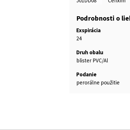
J01DD08
Cefixím
Podrobnosti o li
Exspirácia
24
Druh obalu
blister PVC/Al
Podanie
perorálne použitie