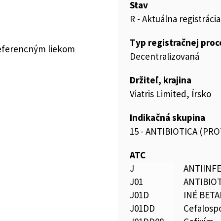
Stav
R - Aktuálna registrácia
Typ registračnej pro
referencným liekom
Decentralizovaná
Držiteľ, krajina
Viatris Limited, Írsko
Indikačná skupina
15 - ANTIBIOTICA (PR
ATC
J
ANTIINF
J01
ANTIBIO
J01D
INÉ BET
J01DD
Cefalospo