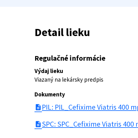
Detail lieku
Regulačné informácie
Výdaj lieku
Viazaný na lekársky predpis
Dokumenty
PIL: PIL_Cefixime Viatris 400 
description
SPC: SPC_Cefixime Viatris 400
description