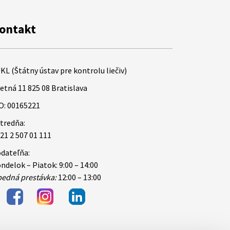
ontakt
KL (Štátny ústav pre kontrolu liečiv)
etná 11 825 08 Bratislava
O: 00165221
tredňa:
21 2 507 01 111
dateľňa:
ndelok – Piatok: 9:00 – 14:00
edná prestávka:
12:00 – 13:00