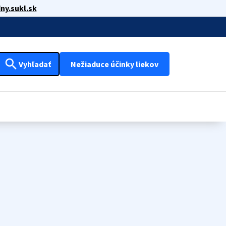
ny.sukl.sk
search
Vyhľadať
Nežiaduce účinky liekov