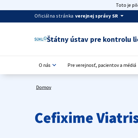
Toto je pi
arrow_drop_down
Oficiálna stránka
verejnej správy SR
Štátny ústav pre kontrolu li
keyboard_arrow_down
keyb
O nás
Pre verejnosť, pacientov a médiá
Domov
Cefixime Viatri