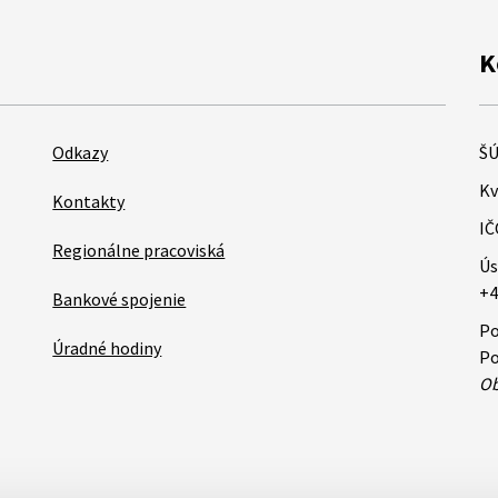
K
Odkazy
ŠÚ
Kv
Kontakty
IČ
Regionálne pracoviská
Ús
+4
Bankové spojenie
Po
Úradné hodiny
Po
Ob