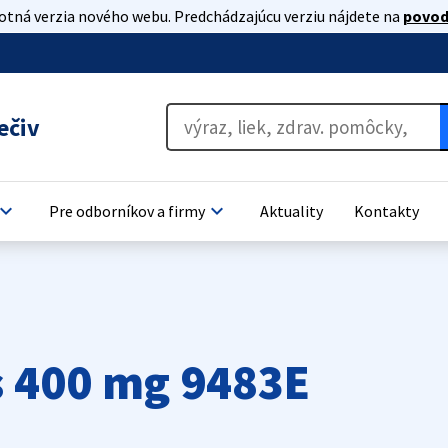
lotná verzia nového webu. Predchádzajúcu verziu nájdete na
povod
ečiv
oard_arrow_down
keyboard_arrow_down
Pre odborníkov a firmy
Aktuality
Kontakty
s 400 mg 9483E