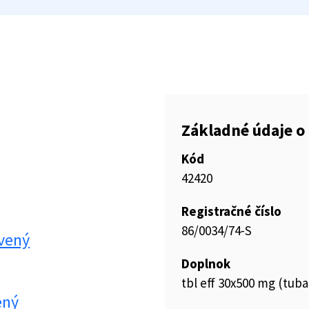
Základné údaje o 
Kód
42420
Registračné číslo
86/0034/74-S
vený
Doplnok
tbl eff 30x500 mg (tuba
ený