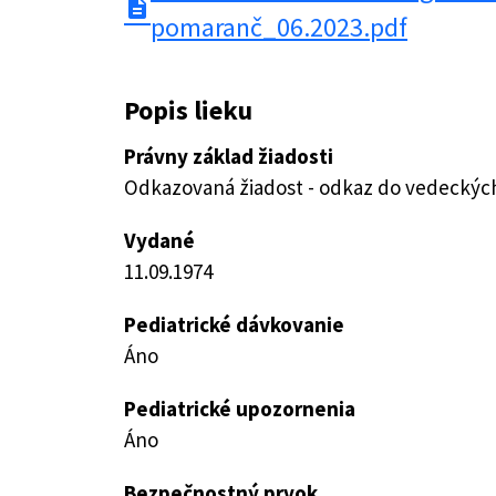
description
pomaranč_06.2023.pdf
Popis lieku
Právny základ žiadosti
Odkazovaná žiadost - odkaz do vedeckých 
Vydané
11.09.1974
Pediatrické dávkovanie
Áno
Pediatrické upozornenia
Áno
Bezpečnostný prvok