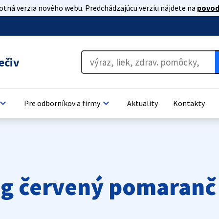
lotná verzia nového webu. Predchádzajúcu verziu nájdete na
povod
ečiv
oard_arrow_down
keyboard_arrow_down
Pre odborníkov a firmy
Aktuality
Kontakty
mg červený pomaranč