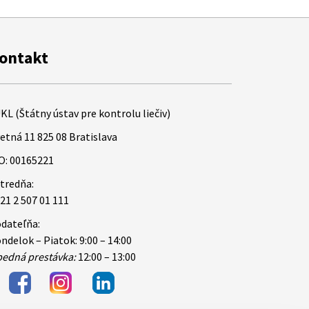
ontakt
KL (Štátny ústav pre kontrolu liečiv)
etná 11 825 08 Bratislava
O: 00165221
tredňa:
21 2 507 01 111
dateľňa:
ndelok – Piatok: 9:00 – 14:00
edná prestávka:
12:00 – 13:00