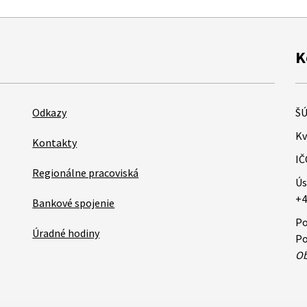
K
Odkazy
ŠÚ
Kv
Kontakty
IČ
Regionálne pracoviská
Ús
+4
Bankové spojenie
Po
Úradné hodiny
Po
Ob