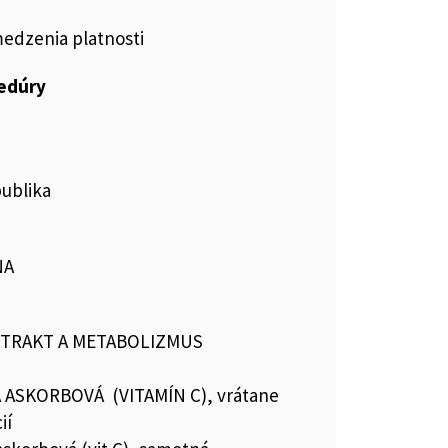
medzenia platnosti
cedúry
publika
NA
I TRAKT A METABOLIZMUS
 ASKORBOVÁ (VITAMÍN C), vrátane
ií