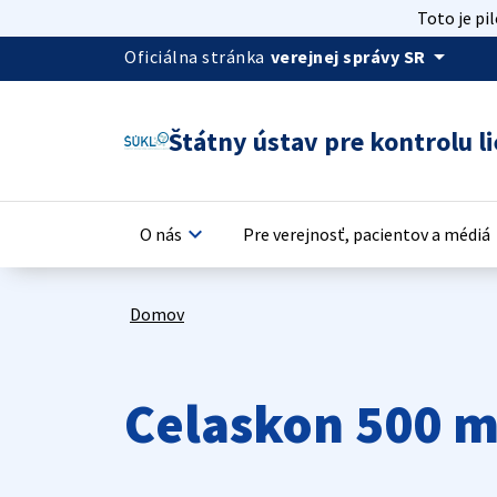
Toto je pi
arrow_drop_down
Oficiálna stránka
verejnej správy SR
Štátny ústav pre kontrolu li
keyboard_arrow_down
keyb
O nás
Pre verejnosť, pacientov a médiá
Domov
Celaskon 500 