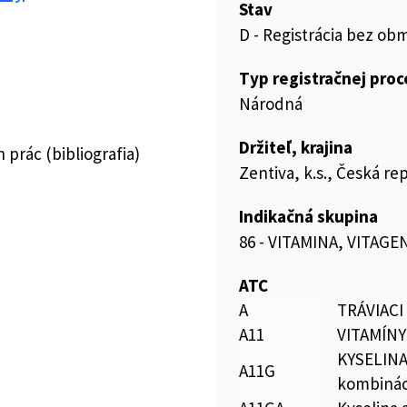
Stav
D - Registrácia bez ob
Typ registračnej pro
Národná
Držiteľ, krajina
prác (bibliografia)
Zentiva, k.s., Česká re
Indikačná skupina
86 - VITAMINA, VITAGE
ATC
A
TRÁVIAC
A11
VITAMÍNY
KYSELINA
A11G
kombinác