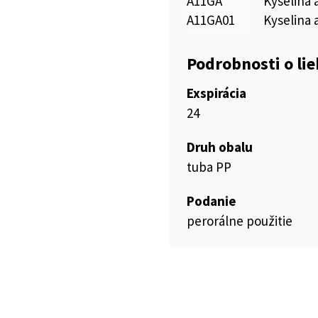
A11GA
Kyselina 
A11GA01
Kyselina 
Podrobnosti o li
Exspirácia
24
Druh obalu
tuba PP
Podanie
perorálne použitie