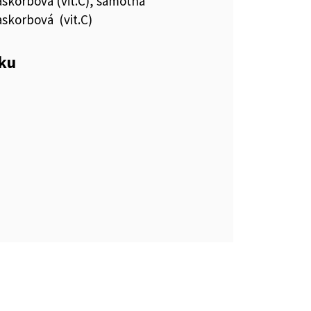
askorbová (vit.C), samotná
askorbová (vit.C)
eku