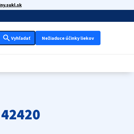
ny.sukl.sk
search
Vyhľadať
Nežiaduce účinky liekov
 42420