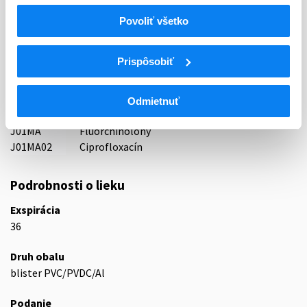
Indikačná skupina
Povoliť všetko
42 - CHEMOTHERAPEUTICA (VRATANE TUBERKULOSTATIK)
Prispôsobiť
ATC
J
ANTIINFEKTÍVA NA SYSTÉMOVÉ POUŽITIE
J01
ANTIBIOTIKÁ NA SYSTÉMOVÉ POUŽITIE
Odmietnuť
J01M
CHINOLÓNOVÉ ANTIBIOTIKÁ
J01MA
Fluórchinolóny
J01MA02
Ciprofloxacín
Podrobnosti o lieku
Exspirácia
36
Druh obalu
blister PVC/PVDC/Al
Podanie