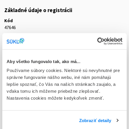
Základné údaje o registrácii
Kód
47646
Registračné číslo
42/0033/07-S
Doplnok
Aby všetko fungovalo tak, ako má...
tbl flm 6x500 mg (blis.PVC/PVDC/Al)
Používame súbory cookies. Niektoré sú nevyhnutné pre
správne fungovanie nášho webu, iné nám pomáhajú
Stav
lepšie spoznať, čo Vás na našich stránkach zaujalo, a
D - Registrácia bez obmedzenia platnosti
vďaka tomu ich môžeme priebežne zlepšovať.
Nastavenia cookies môžete kedykoľvek zmeniť.
Typ registračnej procedúry
Vzájomné uznávanie (mutual recognition proc.)
Držiteľ, krajina
Zobraziť detaily
Teva B.V., Holandsko