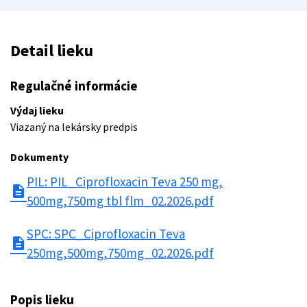
Detail lieku
Regulačné informácie
Výdaj lieku
Viazaný na lekársky predpis
Dokumenty
PIL: PIL_Ciprofloxacin Teva 250 mg,
description
500mg,750mg tbl flm_02.2026.pdf
SPC: SPC_Ciprofloxacin Teva
description
250mg,500mg,750mg_02.2026.pdf
Popis lieku