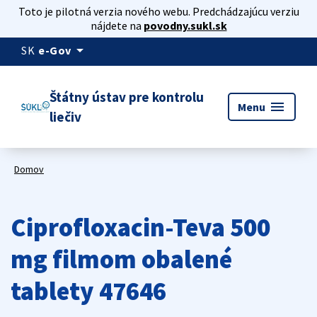
Toto je pilotná verzia nového webu. Predchádzajúcu verziu
nájdete na
povodny.sukl.sk
arrow_drop_down
SK
e-Gov
Štátny ústav pre kontrolu
menu
Menu
liečiv
Domov
Ciprofloxacin-Teva 500
mg filmom obalené
tablety 47646