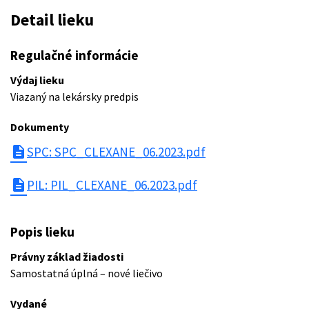
Detail lieku
Regulačné informácie
Výdaj lieku
Viazaný na lekársky predpis
Dokumenty
description
SPC: SPC_CLEXANE_06.2023.pdf
description
PIL: PIL_CLEXANE_06.2023.pdf
Popis lieku
Právny základ žiadosti
Samostatná úplná – nové liečivo
Vydané