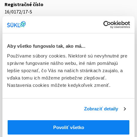
Registračné číslo
16/0172/17-S
Doplnok
sol inj 6x0,4 ml/40 mg (striek.inj.napl.skl.) bez bezp.systému
Stav
Aby všetko fungovalo tak, ako má...
D - Registrácia bez obmedzenia platnosti
Používame súbory cookies. Niektoré sú nevyhnutné pre
správne fungovanie nášho webu, iné nám pomáhajú
Typ registračnej procedúry
lepšie spoznať, čo Vás na našich stránkach zaujalo, a
Vzájomné uznávanie (mutual recognition proc.)
vďaka tomu ich môžeme priebežne zlepšovať.
Nastavenia cookies môžete kedykoľvek zmeniť.
Držiteľ, krajina
Sanofi Winthrop Industrie, Francúzsko
Indikačná skupina
Zobraziť detaily
16 - ANTICOAGULANTIA (FIBRINOLYTICA, ANTIFIBRINOL.)
Povoliť všetko
ATC
B
KRV A KRVOTVORNÉ ORGÁNY