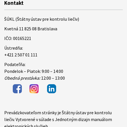
Kontakt
ŠÚKL (Štátny ústav pre kontrolu liečiv)
Kvetná 11 825 08 Bratislava
IČO: 00165221
Ústredňa:
+421 2 507 01 111
Podateľňa:
Pondelok – Piatok: 9:00 – 14:00
Obedná prestávka:
12:00 – 13:00
Prevádzkovateľom stránky je Štátny ústav pre kontrolu
Items
liečiv. Vytvorené v súlade s Jednotným dizajn manuálom
elektronických služieb.