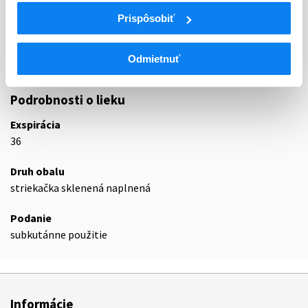
B01
ANTITROMBOTIKÁ
Prispôsobiť
B01A
ANTIKOAGULANCIÁ, ANTITROMBOTIKÁ
B01AB
Heparíny
Odmietnuť
B01AB05
Enoxaparín
Podrobnosti o lieku
Exspirácia
36
Druh obalu
striekačka sklenená naplnená
Podanie
subkutánne použitie
Informácie