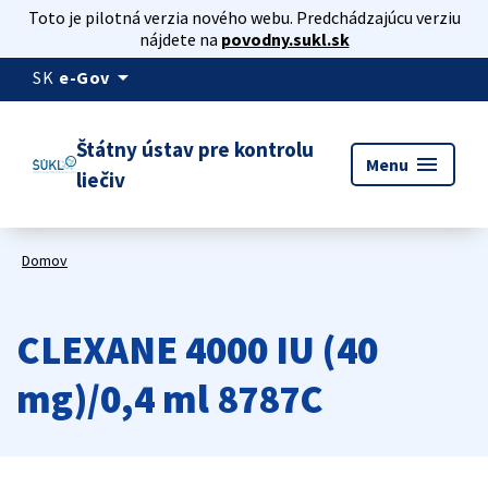
Toto je pilotná verzia nového webu. Predchádzajúcu verziu
nájdete na
povodny.sukl.sk
arrow_drop_down
SK
e-Gov
Štátny ústav pre kontrolu
menu
Menu
liečiv
Domov
CLEXANE 4000 IU (40
mg)/0,4 ml 8787C