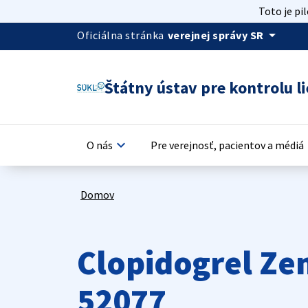
Toto je pi
arrow_drop_down
Oficiálna stránka
verejnej správy SR
Štátny ústav pre kontrolu li
keyboard_arrow_down
keyb
O nás
Pre verejnosť, pacientov a médiá
Domov
Clopidogrel Ze
52077