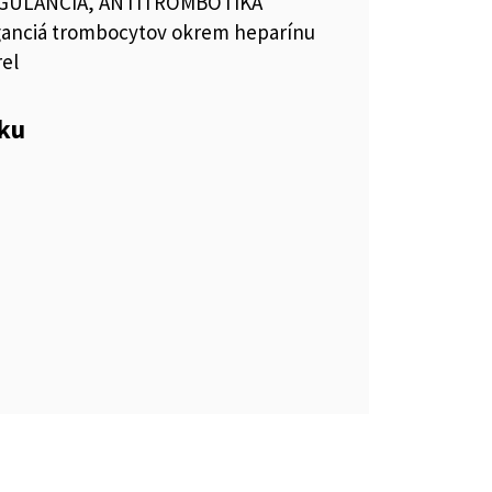
GULANCIÁ, ANTITROMBOTIKÁ
ganciá trombocytov okrem heparínu
el
eku