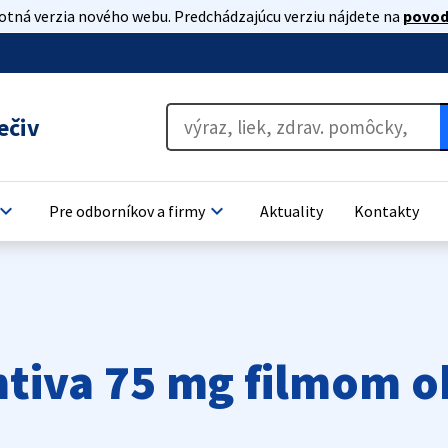
lotná verzia nového webu. Predchádzajúcu verziu nájdete na
povod
ečiv
oard_arrow_down
keyboard_arrow_down
Pre odborníkov a firmy
Aktuality
Kontakty
ntiva 75 mg filmom o