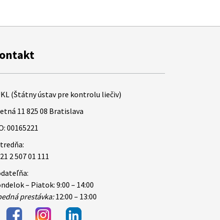
ontakt
KL (Štátny ústav pre kontrolu liečiv)
etná 11 825 08 Bratislava
O: 00165221
tredňa:
21 2 507 01 111
dateľňa:
ndelok – Piatok: 9:00 – 14:00
edná prestávka:
12:00 – 13:00