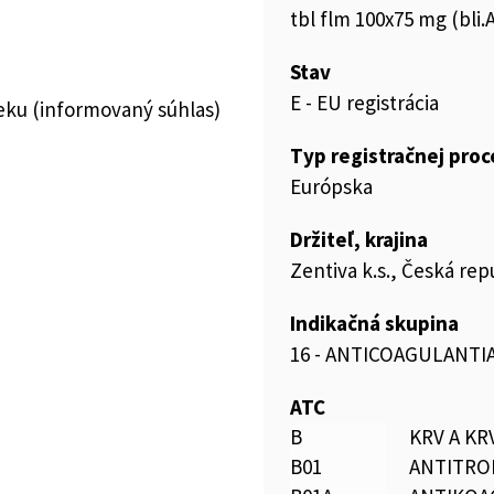
tbl flm 100x75 mg (bli.A
Stav
E - EU registrácia
ieku (informovaný súhlas)
Typ registračnej pro
Európska
Držiteľ, krajina
Zentiva k.s., Česká rep
Indikačná skupina
16 - ANTICOAGULANTIA
ATC
B
KRV A K
B01
ANTITRO