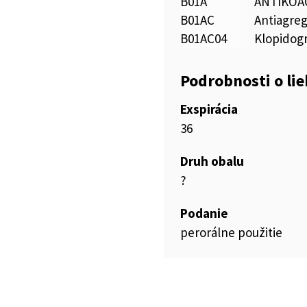
B01A
ANTIKOA
B01AC
Antiagre
B01AC04
Klopidogr
Podrobnosti o li
Exspirácia
36
Druh obalu
?
Podanie
perorálne použitie