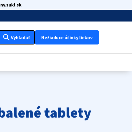
ny.sukl.sk
search
Vyhľadať
Nežiaduce účinky liekov
balené tablety