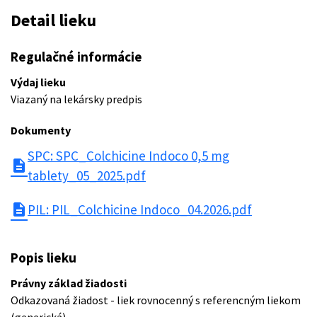
Detail lieku
Regulačné informácie
Výdaj lieku
Viazaný na lekársky predpis
Dokumenty
SPC: SPC_Colchicine Indoco 0,5 mg
description
tablety_05_2025.pdf
description
PIL: PIL_Colchicine Indoco_04.2026.pdf
Popis lieku
Právny základ žiadosti
Odkazovaná žiadost - liek rovnocenný s referencným liekom