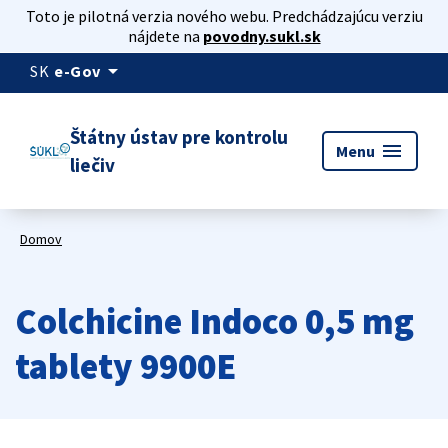
Toto je pilotná verzia nového webu. Predchádzajúcu verziu
nájdete na
povodny.sukl.sk
arrow_drop_down
SK
e-Gov
Štátny ústav pre kontrolu
menu
Menu
liečiv
Domov
Colchicine Indoco 0,5 mg
tablety 9900E