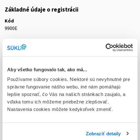
Základné údaje o registrácii
Kód
9900E
Registračné číslo
29/0147/25-S
Doplnok
Aby všetko fungovalo tak, ako má...
tbl 100x0,5 mg (blis.OPA/Al/PVC/Al)
Používame súbory cookies. Niektoré sú nevyhnutné pre
Stav
správne fungovanie nášho webu, iné nám pomáhajú
R - Aktuálna registrácia
lepšie spoznať, čo Vás na našich stránkach zaujalo, a
vďaka tomu ich môžeme priebežne zlepšovať.
Typ registračnej procedúry
Nastavenia cookies môžete kedykoľvek zmeniť.
Decentralizovaná
Držiteľ, krajina
Zobraziť detaily
Indoco Remedies Czech s.r.o. , Česká republika