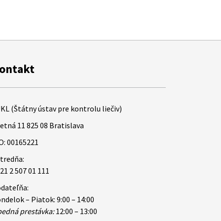
ontakt
KL (Štátny ústav pre kontrolu liečiv)
etná 11 825 08 Bratislava
O: 00165221
tredňa:
21 2 507 01 111
dateľňa:
ndelok – Piatok: 9:00 – 14:00
edná prestávka:
12:00 – 13:00