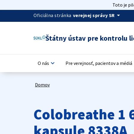
Toto je pi
arrow_drop_down
Oficiálna stránka
verejnej správy SR
Štátny ústav pre kontrolu li
keyboard_arrow_down
keyb
O nás
Pre verejnosť, pacientov a médiá
Domov
Colobreathe 1 6
kapsule 8338A