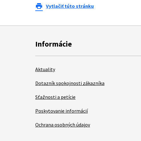
print
Vytlačiť túto stránku
Informácie
Aktuality
Dotazník spokojnosti zákazníka
Sťažnosti a petície
Poskytovanie informácií
Ochrana osobných údajov