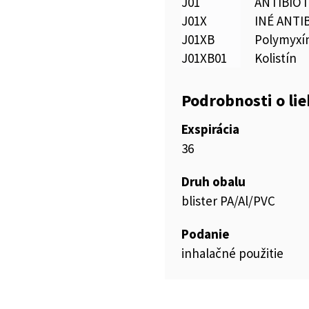
J01
ANTIBIOT
J01X
INÉ ANTI
J01XB
Polymyxí
J01XB01
Kolistín
Podrobnosti o li
Exspirácia
36
Druh obalu
blister PA/Al/PVC
Podanie
inhalačné použitie