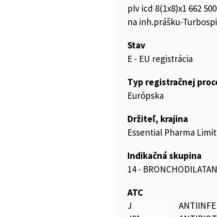
plv icd 8(1x8)x1 662 50
na inh.prášku-Turbosp
Stav
E - EU registrácia
Typ registračnej pro
Európska
Držiteľ, krajina
Essential Pharma Limit
Indikačná skupina
14 - BRONCHODILATAN
ATC
J
ANTIINFE