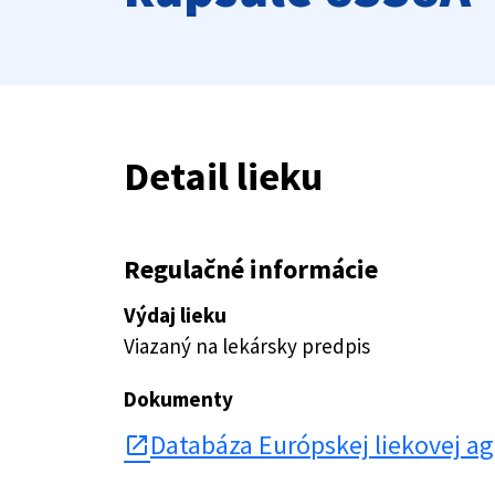
Detail lieku
Regulačné informácie
Výdaj lieku
Viazaný na lekársky predpis
Dokumenty
Databáza Európskej liekovej a
open_in_new