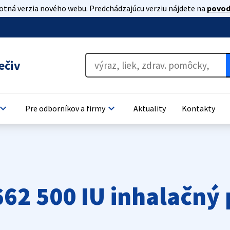
lotná verzia nového webu. Predchádzajúcu verziu nájdete na
povod
ečiv
oard_arrow_down
keyboard_arrow_down
Pre odborníkov a firmy
Aktuality
Kontakty
62 500 IU inhalačný 