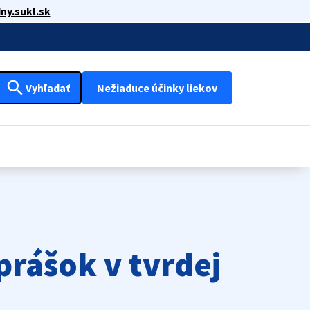
ny.sukl.sk
search
Vyhľadať
Nežiaduce účinky liekov
prášok v tvrdej