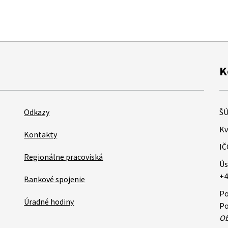
K
Odkazy
ŠÚ
Kv
Kontakty
IČ
Regionálne pracoviská
Ús
+4
Bankové spojenie
Po
Úradné hodiny
Po
Ob