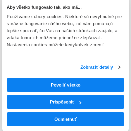
Národná
Aby všetko fungovalo tak, ako má...
Držiteľ, krajina
Používame súbory cookies. Niektoré sú nevyhnutné pre
BOIRON, Francúzsko
správne fungovanie nášho webu, iné nám pomáhajú
lepšie spoznať, čo Vás na našich stránkach zaujalo, a
Indikačná skupina
vďaka tomu ich môžeme priebežne zlepšovať.
93 - HOMEOPATICA
Nastavenia cookies môžete kedykoľvek zmeniť.
ATC
V
Rôzne (vária)
Zobraziť detaily
V03
Všetky ostatné liečivá
V03A
Všetky ostatné liečivá
V03AX
Iné liečivá
Povoliť všetko
Podrobnosti o lieku
Prispôsobiť
Exspirácia
60
Odmietnuť
Druh obalu