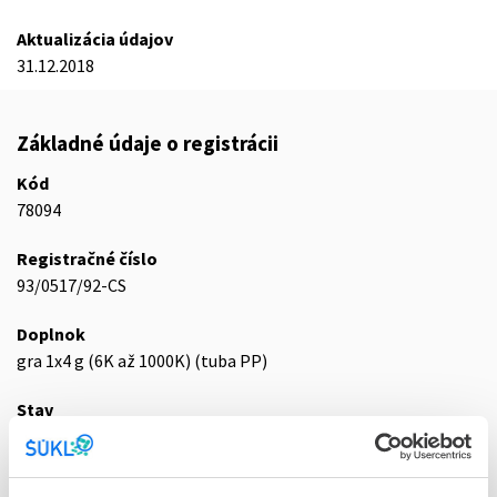
Aktualizácia údajov
31.12.2018
Základné údaje o registrácii
Kód
78094
Registračné číslo
93/0517/92-CS
Doplnok
gra 1x4 g (6K až 1000K) (tuba PP)
Stav
D - Registrácia bez obmedzenia platnosti
Typ registračnej procedúry