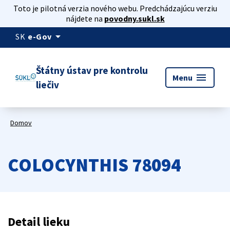
Toto je pilotná verzia nového webu. Predchádzajúcu verziu
nájdete na
povodny.sukl.sk
arrow_drop_down
SK
e-Gov
Štátny ústav pre kontrolu
menu
Menu
liečiv
Domov
COLOCYNTHIS 78094
Detail lieku