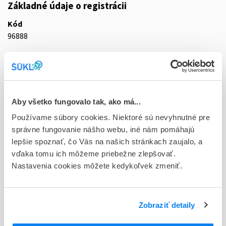
Základné údaje o registrácii
Kód
96888
Registračné číslo
76/0281/92-CS
Doplnok
Aby všetko fungovalo tak, ako má...
sol inf 1x500 ml (PE fľa.)
Používame súbory cookies. Niektoré sú nevyhnutné pre
Stav
správne fungovanie nášho webu, iné nám pomáhajú
D - Registrácia bez obmedzenia platnosti
lepšie spoznať, čo Vás na našich stránkach zaujalo, a
vďaka tomu ich môžeme priebežne zlepšovať.
Typ registračnej procedúry
Nastavenia cookies môžete kedykoľvek zmeniť.
Národná
Držiteľ, krajina
Zobraziť detaily
B.Braun Melsungen AG, Nemecko