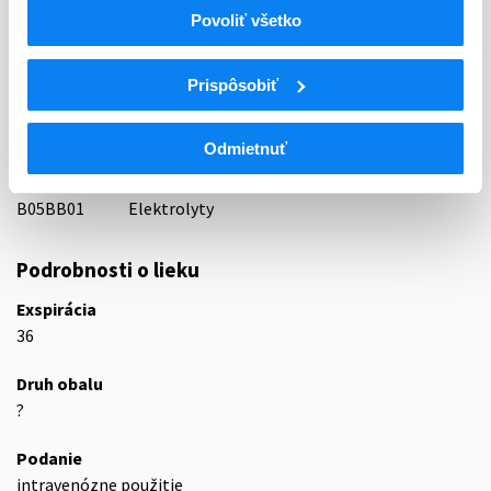
Indikačná skupina
Povoliť všetko
76 - INFUNDIBILIA
ATC
Prispôsobiť
B
KRV A KRVOTVORNÉ ORGÁNY
B05
NÁHRADY KRVI A PERFÚZNE ROZTOKY
Odmietnuť
B05B
INTRAVENÓZNE ROZTOKY
B05BB
Roztoky ovplyvňujúce rovnováhu elektrolytov
B05BB01
Elektrolyty
Podrobnosti o lieku
Exspirácia
36
Druh obalu
?
Podanie
intravenózne použitie