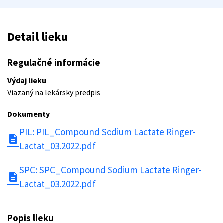
Detail lieku
Regulačné informácie
Výdaj lieku
Viazaný na lekársky predpis
Dokumenty
PIL: PIL_Compound Sodium Lactate Ringer-
description
Lactat_03.2022.pdf
SPC: SPC_Compound Sodium Lactate Ringer-
description
Lactat_03.2022.pdf
Popis lieku