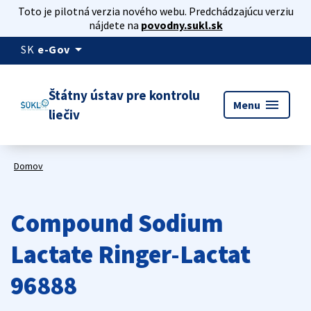
Toto je pilotná verzia nového webu. Predchádzajúcu verziu
nájdete na
povodny.sukl.sk
arrow_drop_down
SK
e-Gov
Štátny ústav pre kontrolu
menu
Menu
liečiv
Domov
Compound Sodium
Lactate Ringer-Lactat
96888