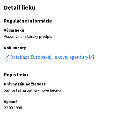
Detail lieku
Regulačné informácie
Výdaj lieku
Viazaný na lekársky predpis
Dokumenty
open_in_new
Databáza Európskej liekovej agentúry
Popis lieku
Právny základ žiadosti
Samostatná úplná – nové liečivo
Vydané
22.09.1998