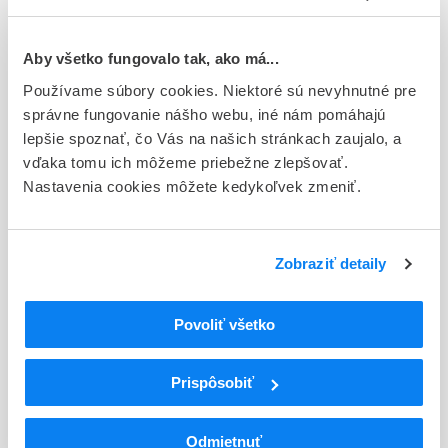
Typ registračnej procedúry
Európska
Aby všetko fungovalo tak, ako má...
Používame súbory cookies. Niektoré sú nevyhnutné pre
Držiteľ, krajina
správne fungovanie nášho webu, iné nám pomáhajú
Orion Corporation, Fínsko
lepšie spoznať, čo Vás na našich stránkach zaujalo, a
vďaka tomu ich môžeme priebežne zlepšovať.
Indikačná skupina
Nastavenia cookies môžete kedykoľvek zmeniť.
27 - ANTIPARKINSONICA
ATC
N
Centrálna nervová sústava
Zobraziť detaily
N04
Antiparkinsoniká
N04B
Dopamínergické liečivá
Povoliť všetko
N04BX
Iné dopaminergické liečivá
N04BX02
Entakapón
Prispôsobiť
Podrobnosti o lieku
Odmietnuť
Exspirácia