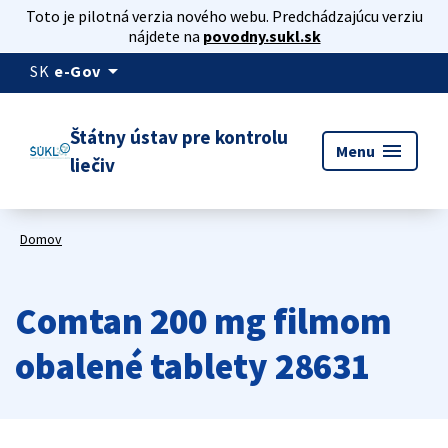
Toto je pilotná verzia nového webu. Predchádzajúcu verziu
nájdete na
povodny.sukl.sk
arrow_drop_down
SK
e-Gov
Štátny ústav pre kontrolu
menu
Menu
liečiv
Domov
Comtan 200 mg filmom
obalené tablety 28631