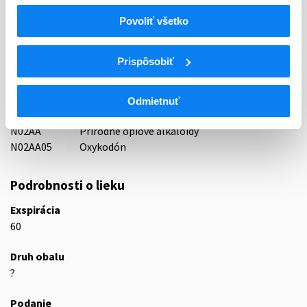
Indikačná skupina
Povoliť všetko
65 - ANALGETICA - ANODYNA
Prispôsobiť
ATC
N
Centrálna nervová sústava
N02
Analgetiká
Odmietnuť
N02A
Opioidné analgetiká (anodyná)
N02AA
Prírodné ópiové alkaloidy
N02AA05
Oxykodón
Podrobnosti o lieku
Exspirácia
60
Druh obalu
?
Podanie