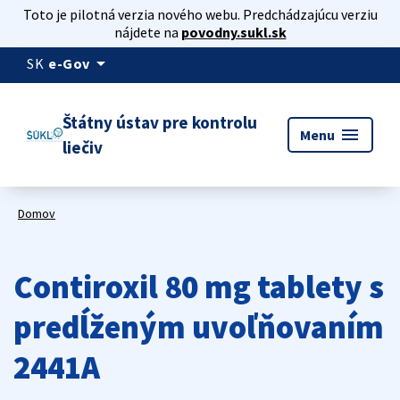
Toto je pilotná verzia nového webu. Predchádzajúcu verziu
nájdete na
povodny.sukl.sk
arrow_drop_down
SK
e-Gov
Štátny ústav pre kontrolu
menu
Menu
liečiv
Domov
Contiroxil 80 mg tablety s
predĺženým uvoľňovaním
2441A