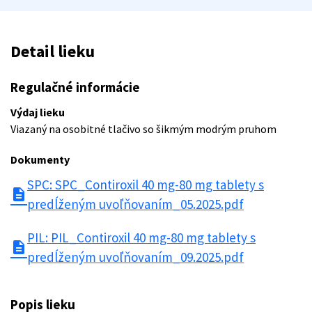
Detail lieku
Regulačné informácie
Výdaj lieku
Viazaný na osobitné tlačivo so šikmým modrým pruhom
Dokumenty
SPC: SPC_Contiroxil 40 mg-80 mg tablety s
description
predĺženým uvoľňovaním_05.2025.pdf
PIL: PIL_Contiroxil 40 mg-80 mg tablety s
description
predĺženým uvoľňovaním_09.2025.pdf
Popis lieku