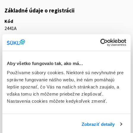
Základné údaje o registrácii
Kód
2441A
Registračné číslo
65/0404/12-S
Doplnok
Aby všetko fungovalo tak, ako má...
tbl plg 60x80 mg (blis.PVC/PE/PVDC)
Používame súbory cookies. Niektoré sú nevyhnutné pre
správne fungovanie nášho webu, iné nám pomáhajú
Stav
lepšie spoznať, čo Vás na našich stránkach zaujalo, a
D - Registrácia bez obmedzenia platnosti
vďaka tomu ich môžeme priebežne zlepšovať.
Nastavenia cookies môžete kedykoľvek zmeniť.
Typ registračnej procedúry
Decentralizovaná
Držiteľ, krajina
Zobraziť detaily
Sandoz Pharmaceuticals d.d., Slovinsko