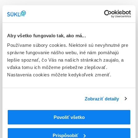
Doplnok
gra 1x4 g (6K až 1000K) (tuba PP)
Stav
Aby všetko fungovalo tak, ako má...
D - Registrácia bez obmedzenia platnosti
Používame súbory cookies. Niektoré sú nevyhnutné pre
Typ registračnej procedúry
správne fungovanie nášho webu, iné nám pomáhajú
Národná
lepšie spoznať, čo Vás na našich stránkach zaujalo, a
vďaka tomu ich môžeme priebežne zlepšovať.
Držiteľ, krajina
Nastavenia cookies môžete kedykoľvek zmeniť.
BOIRON, Francúzsko
Indikačná skupina
Zobraziť detaily
93 - HOMEOPATICA
ATC
Povoliť všetko
V
Rôzne (vária)
V03
Všetky ostatné liečivá
Prispôsobiť
V03A
Všetky ostatné liečivá