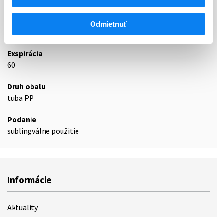
V03AX
Iné liečivá
Odmietnuť
Podrobnosti o lieku
Exspirácia
60
Druh obalu
tuba PP
Podanie
sublingválne použitie
Informácie
Aktuality