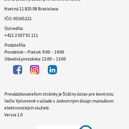
Kvetná 11 825 08 Bratislava
IČO: 00165221
Ústredňa:
+421 2 507 01 111
Podateľňa:
Pondelok – Piatok: 9:00 – 14:00
Obedná prestávka:
12:00 – 13:00
Prevádzkovateľom stránky je Štátny ústav pre kontrolu
Items
liečiv. Vytvorené v súlade s Jednotným dizajn manuálom
elektronických služieb.
Verzia 1.0