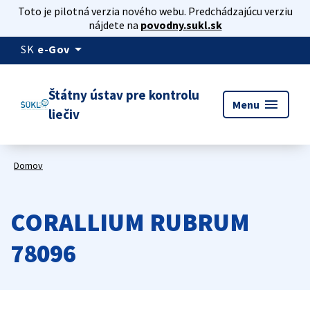
Toto je pilotná verzia nového webu. Predchádzajúcu verziu
nájdete na
povodny.sukl.sk
arrow_drop_down
SK
e-Gov
Štátny ústav pre kontrolu
menu
Menu
liečiv
Domov
CORALLIUM RUBRUM
78096