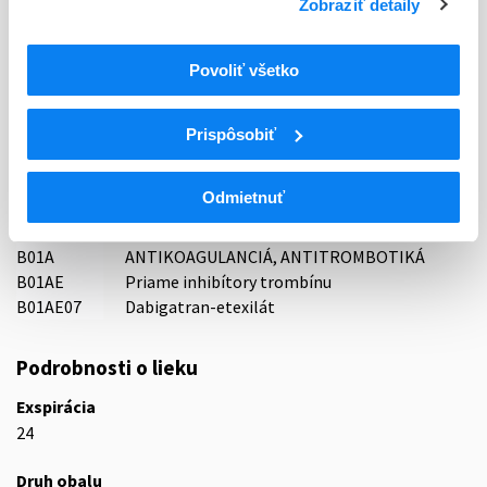
Zobraziť detaily
Držiteľ, krajina
G.L. Pharma GmbH, Rakúsko
Povoliť všetko
Indikačná skupina
16 - ANTICOAGULANTIA (FIBRINOLYTICA, ANTIFIBRINOL.)
Prispôsobiť
ATC
Odmietnuť
B
KRV A KRVOTVORNÉ ORGÁNY
B01
ANTITROMBOTIKÁ
B01A
ANTIKOAGULANCIÁ, ANTITROMBOTIKÁ
B01AE
Priame inhibítory trombínu
B01AE07
Dabigatran-etexilát
Podrobnosti o lieku
Exspirácia
24
Druh obalu