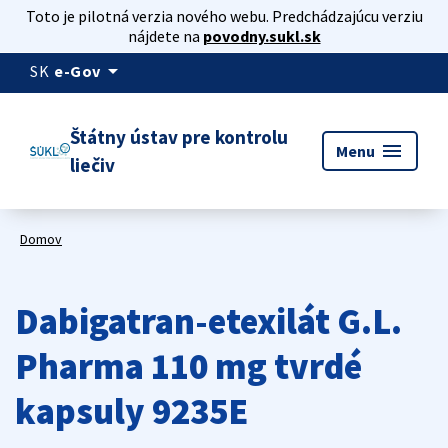
Toto je pilotná verzia nového webu. Predchádzajúcu verziu
nájdete na
povodny.sukl.sk
arrow_drop_down
SK
e-Gov
Štátny ústav pre kontrolu
menu
Menu
liečiv
Domov
Dabigatran-etexilát G.L.
Pharma 110 mg tvrdé
kapsuly 9235E