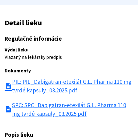
Detail lieku
Regulačné informácie
Výdaj lieku
Viazaný na lekársky predpis
Dokumenty
PIL: PIL_Dabigatran-etexilát G.L. Pharma 110 mg
description
tvrdé kapsuly_03.2025.pdf
SPC: SPC_Dabigatran-etexilát G.L. Pharma 110
description
mg tvrdé kapsuly_03.2025.pdf
Popis lieku