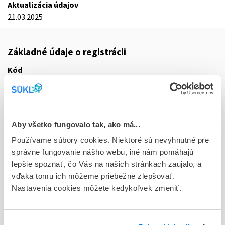
Aktualizácia údajov
21.03.2025
Základné údaje o registrácii
Kód
9235E
Registračné číslo
16/0072/25-S
Aby všetko fungovalo tak, ako má...
Doplnok
Používame súbory cookies. Niektoré sú nevyhnutné pre
cps dur 30x1x110 mg (blis.oPA/Al/PVC//Al - jednotk.bal.)
správne fungovanie nášho webu, iné nám pomáhajú
lepšie spoznať, čo Vás na našich stránkach zaujalo, a
Stav
vďaka tomu ich môžeme priebežne zlepšovať.
R - Aktuálna registrácia
Nastavenia cookies môžete kedykoľvek zmeniť.
Typ registračnej procedúry
Decentralizovaná