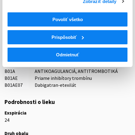
Zobraziť detaily
Držiteľ, krajina
G.L. Pharma GmbH, Rakúsko
Povoliť všetko
Indikačná skupina
16 - ANTICOAGULANTIA (FIBRINOLYTICA, ANTIFIBRINOL.)
Prispôsobiť
ATC
Odmietnuť
B
KRV A KRVOTVORNÉ ORGÁNY
B01
ANTITROMBOTIKÁ
B01A
ANTIKOAGULANCIÁ, ANTITROMBOTIKÁ
B01AE
Priame inhibítory trombínu
B01AE07
Dabigatran-etexilát
Podrobnosti o lieku
Exspirácia
24
Druh obalu