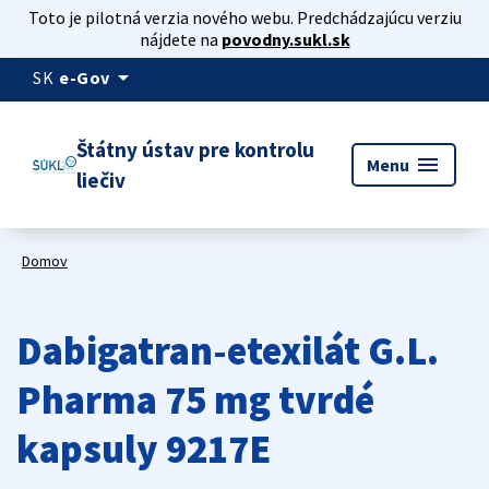
Toto je pilotná verzia nového webu. Predchádzajúcu verziu
nájdete na
povodny.sukl.sk
arrow_drop_down
SK
e-Gov
Štátny ústav pre kontrolu
menu
Menu
liečiv
Domov
Dabigatran-etexilát G.L.
Pharma 75 mg tvrdé
kapsuly 9217E