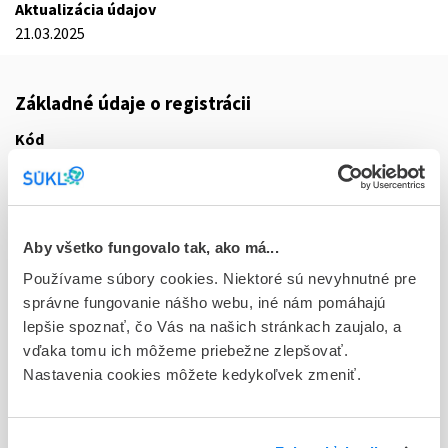
Aktualizácia údajov
21.03.2025
Základné údaje o registrácii
Kód
9217E
Registračné číslo
16/0071/25-S
Aby všetko fungovalo tak, ako má...
Doplnok
Používame súbory cookies. Niektoré sú nevyhnutné pre
cps dur 30x75 mg (blis.oPA/Al/PVC//Al)
správne fungovanie nášho webu, iné nám pomáhajú
lepšie spoznať, čo Vás na našich stránkach zaujalo, a
Stav
vďaka tomu ich môžeme priebežne zlepšovať.
R - Aktuálna registrácia
Nastavenia cookies môžete kedykoľvek zmeniť.
Typ registračnej procedúry
Decentralizovaná