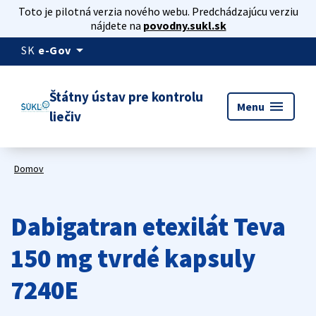
Toto je pilotná verzia nového webu. Predchádzajúcu verziu
nájdete na
povodny.sukl.sk
arrow_drop_down
SK
e-Gov
Štátny ústav pre kontrolu
menu
Menu
liečiv
Domov
Dabigatran etexilát Teva
150 mg tvrdé kapsuly
7240E