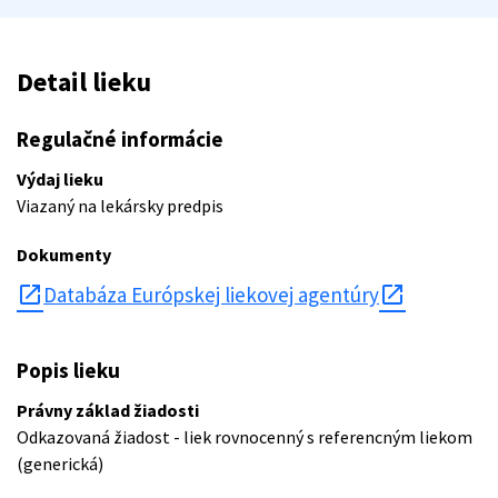
Detail lieku
Regulačné informácie
Výdaj lieku
Viazaný na lekársky predpis
Dokumenty
open_in_new
Databáza Európskej liekovej agentúry
Popis lieku
Právny základ žiadosti
Odkazovaná žiadost - liek rovnocenný s referencným liekom
(generická)