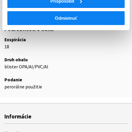
Prispôsobiť
B01AE
Priame inhibítory trombínu
B01AE07
Dabigatran-etexilát
Odmietnuť
Podrobnosti o lieku
Exspirácia
18
Druh obalu
blister OPA/Al/PVC/Al
Podanie
perorálne použitie
Informácie