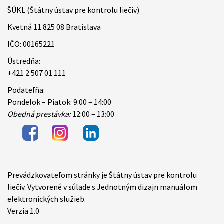
ŠÚKL (Štátny ústav pre kontrolu liečiv)
Kvetná 11 825 08 Bratislava
IČO: 00165221
Ústredňa:
+421 2 507 01 111
Podateľňa:
Pondelok – Piatok: 9:00 – 14:00
Obedná prestávka:
12:00 – 13:00
Prevádzkovateľom stránky je Štátny ústav pre kontrolu
Items
liečiv. Vytvorené v súlade s Jednotným dizajn manuálom
elektronických služieb.
Verzia 1.0