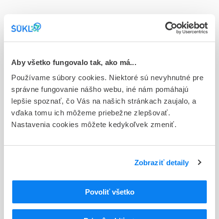
Doplnok
cps dur 60x1x150 mg (blis.OPA/Al/PVC/Al - jednotk.bal.)
Stav
E - EU registrácia
Aby všetko fungovalo tak, ako má...
Používame súbory cookies. Niektoré sú nevyhnutné pre
Typ registračnej procedúry
správne fungovanie nášho webu, iné nám pomáhajú
Európska
lepšie spoznať, čo Vás na našich stránkach zaujalo, a
vďaka tomu ich môžeme priebežne zlepšovať.
Držiteľ, krajina
Nastavenia cookies môžete kedykoľvek zmeniť.
TEVA GmbH, Nemecko
Indikačná skupina
16 - ANTICOAGULANTIA (FIBRINOLYTICA, ANTIFIBRINOL.)
Zobraziť detaily
ATC
Povoliť všetko
B
KRV A KRVOTVORNÉ ORGÁNY
B01
ANTITROMBOTIKÁ
B01A
ANTIKOAGULANCIÁ, ANTITROMBOTIKÁ