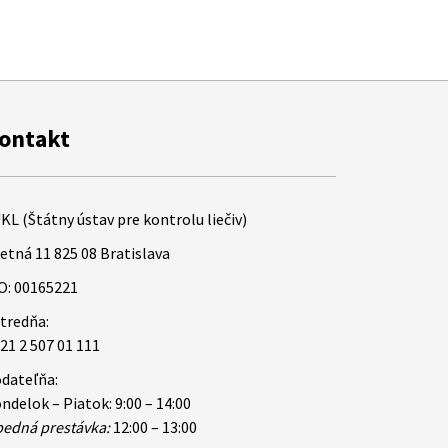
ontakt
KL (Štátny ústav pre kontrolu liečiv)
etná 11 825 08 Bratislava
O: 00165221
tredňa:
21 2 507 01 111
dateľňa:
ndelok – Piatok: 9:00 – 14:00
edná prestávka:
12:00 – 13:00