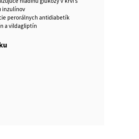
nižujúce hladinu glukózy v krvi s
 inzulínov
ie perorálnych antidiabetík
 a vildagliptín
eku