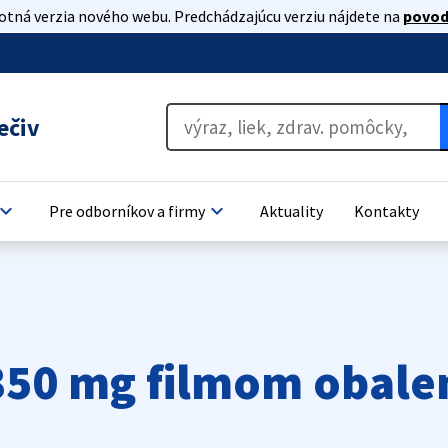
lotná verzia nového webu. Predchádzajúcu verziu nájdete na
povod
ečiv
oard_arrow_down
keyboard_arrow_down
Pre odborníkov a firmy
Aktuality
Kontakty
50 mg filmom obalen