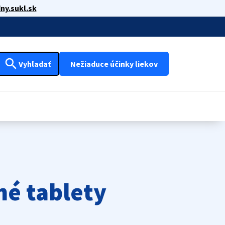
ny.sukl.sk
search
Vyhľadať
Nežiaduce účinky liekov
é tablety