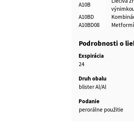
Liečivá z
A10B
výnimkou
A10BD
Kombinác
A10BD08
Metformín
Podrobnosti o li
Exspirácia
24
Druh obalu
blister Al/Al
Podanie
perorálne použitie