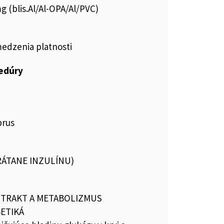
g (blis.Al/Al-OPA/Al/PVC)
medzenia platnosti
cedúry
prus
VRÁTANE INZULÍNU)
I TRAKT A METABOLIZMUS
BETIKÁ