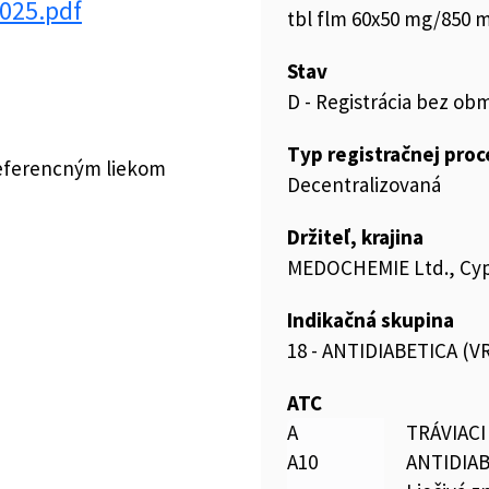
025.pdf
tbl flm 60x50 mg/850 m
Stav
D - Registrácia bez ob
Typ registračnej pro
referencným liekom
Decentralizovaná
Držiteľ, krajina
MEDOCHEMIE Ltd., Cy
Indikačná skupina
18 - ANTIDIABETICA (
ATC
A
TRÁVIAC
A10
ANTIDIA