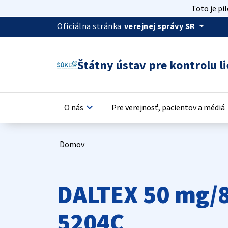
Toto je pi
arrow_drop_down
Oficiálna stránka
verejnej správy SR
Štátny ústav pre kontrolu li
keyboard_arrow_down
keyb
O nás
Pre verejnosť, pacientov a médiá
Domov
DALTEX 50 mg/8
5204C