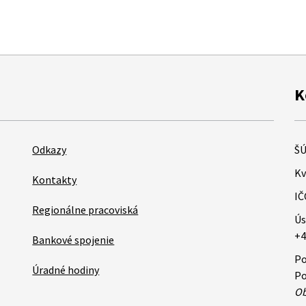
K
Odkazy
ŠÚ
Kv
Kontakty
IČ
Regionálne pracoviská
Ús
+4
Bankové spojenie
Po
Úradné hodiny
Po
Ob