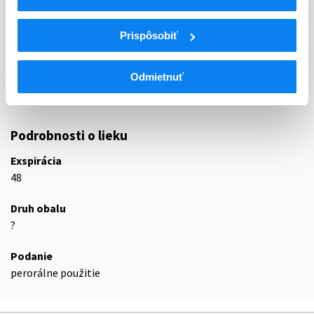
C09
ANGIOTENZÍNOVÝ SYSTÉM
INHIBÍTORY ENZÝMU KONVERTUJÚCEHO
Prispôsobiť
C09A
ANGIOTENZÍN, SAMOTNÉ
Inhibítory enzýmu konvertujúceho
C09AA
Odmietnuť
angiotenzín
C09AA03
Lizinopril
Podrobnosti o lieku
Exspirácia
48
Druh obalu
?
Podanie
perorálne použitie