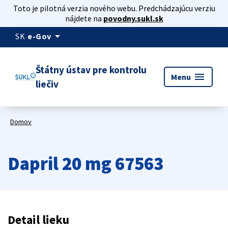
Toto je pilotná verzia nového webu. Predchádzajúcu verziu
nájdete na
povodny.sukl.sk
arrow_drop_down
SK
e-Gov
Štátny ústav pre kontrolu
menu
Menu
liečiv
Domov
Dapril 20 mg 67563
Detail lieku