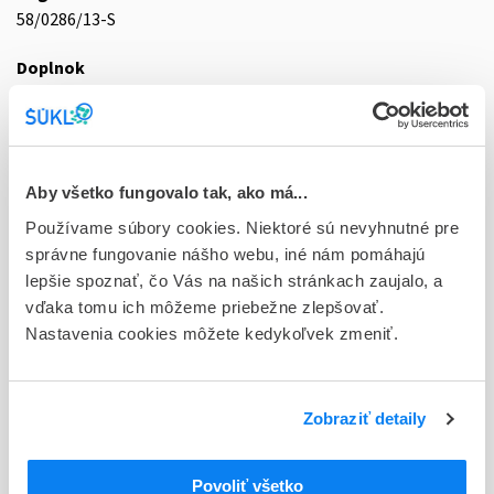
58/0286/13-S
Doplnok
tbl 20x20 mg (blis.PVC/PVDC/Al)
Stav
D - Registrácia bez obmedzenia platnosti
Aby všetko fungovalo tak, ako má...
Typ registračnej procedúry
Používame súbory cookies. Niektoré sú nevyhnutné pre
Národná
správne fungovanie nášho webu, iné nám pomáhajú
lepšie spoznať, čo Vás na našich stránkach zaujalo, a
Držiteľ, krajina
vďaka tomu ich môžeme priebežne zlepšovať.
MEDOCHEMIE Ltd., Cyprus
Nastavenia cookies môžete kedykoľvek zmeniť.
Indikačná skupina
58 - HYPOTENSIVA
Zobraziť detaily
ATC
C
KARDIOVASKULÁRNY SYSTÉM
Povoliť všetko
LIEČIVÁ S ÚČINKOM NA RENÍN-