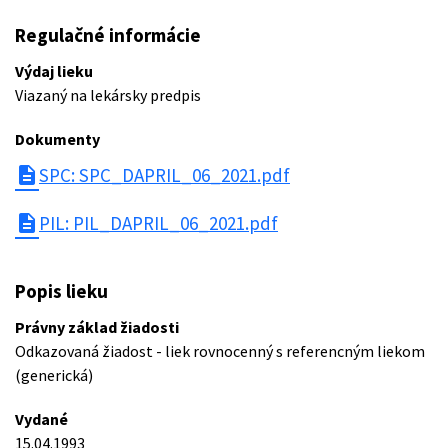
Regulačné informácie
Výdaj lieku
Viazaný na lekársky predpis
Dokumenty
description
SPC: SPC_DAPRIL_06_2021.pdf
description
PIL: PIL_DAPRIL_06_2021.pdf
Popis lieku
Právny základ žiadosti
Odkazovaná žiadost - liek rovnocenný s referencným liekom
(generická)
Vydané
15.04.1993