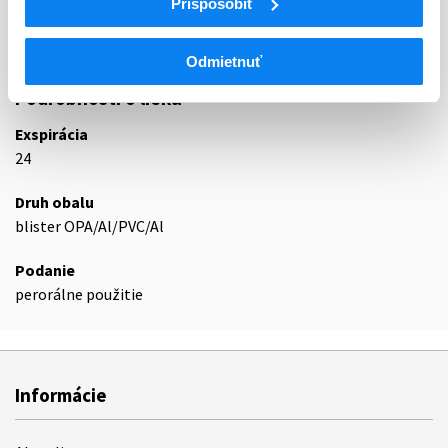
Prispôsobiť
L01EA
Inhibítory BCR-ABL tyrozínkinázy
L01EA02
Dazatinib
Odmietnuť
Podrobnosti o lieku
Exspirácia
24
Druh obalu
blister OPA/Al/PVC/Al
Podanie
perorálne použitie
Informácie