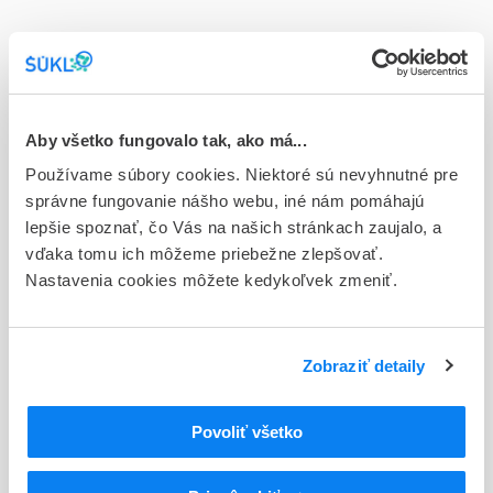
Doplnok
tbl flm 60x20 mg (blis.OPA/Al/PVC/Al)
Stav
E - EU registrácia
Aby všetko fungovalo tak, ako má...
Používame súbory cookies. Niektoré sú nevyhnutné pre
Typ registračnej procedúry
správne fungovanie nášho webu, iné nám pomáhajú
Európska
lepšie spoznať, čo Vás na našich stránkach zaujalo, a
vďaka tomu ich môžeme priebežne zlepšovať.
Držiteľ, krajina
Nastavenia cookies môžete kedykoľvek zmeniť.
Accord Healthcare S.L.U, Španielsko
Indikačná skupina
44 - CYTOSTATICA
Zobraziť detaily
ATC
Povoliť všetko
L
Cytostatiká a imunomodulátory
L01
Cytostatiká
L01E
Inhibítory proteínkinázy