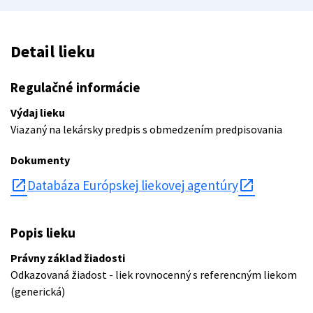
Detail lieku
Regulačné informácie
Výdaj lieku
Viazaný na lekársky predpis s obmedzením predpisovania
Dokumenty
open_in_new
Databáza Európskej liekovej agentúry
Popis lieku
Právny základ žiadosti
Odkazovaná žiadost - liek rovnocenný s referencným liekom
(generická)