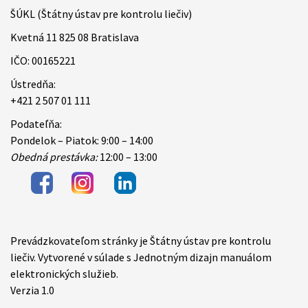
ŠÚKL (Štátny ústav pre kontrolu liečiv)
Kvetná 11 825 08 Bratislava
IČO: 00165221
Ústredňa:
+421 2 507 01 111
Podateľňa:
Pondelok – Piatok: 9:00 – 14:00
Obedná prestávka:
12:00 – 13:00
Prevádzkovateľom stránky je Štátny ústav pre kontrolu
Items
liečiv. Vytvorené v súlade s Jednotným dizajn manuálom
elektronických služieb.
Verzia 1.0