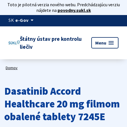
Toto je pilotná verzia nového webu. Predchádzajúcu verziu
nájdete na
povodny.sukl.sk
arrow_drop_down
SK
e-Gov
Štátny ústav pre kontrolu
menu
Menu
liečiv
Domov
Dasatinib Accord
Healthcare 20 mg filmom
obalené tablety 7245E