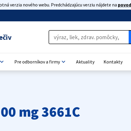
lotná verzia nového webu. Predchádzajúcu verziu nájdete na
povod
ečiv
oard_arrow_down
keyboard_arrow_down
Pre odborníkov a firmy
Aktuality
Kontakty
300 mg 3661C