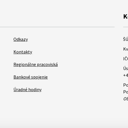
K
Odkazy
ŠÚ
Kv
Kontakty
IČ
Regionálne pracoviská
Ús
+4
Bankové spojenie
Po
Úradné hodiny
Po
Ob