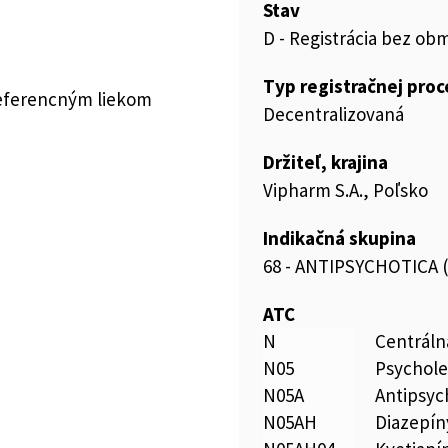
Stav
D - Registrácia bez ob
Typ registračnej pro
referencným liekom
Decentralizovaná
Držiteľ, krajina
Vipharm S.A., Poľsko
Indikačná skupina
68 - ANTIPSYCHOTICA
ATC
N
Centráln
N05
Psychole
N05A
Antipsyc
N05AH
Diazepín