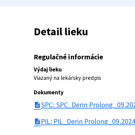
Detail lieku
Regulačné informácie
Výdaj lieku
Viazaný na lekársky predpis
Dokumenty
SPC: SPC_Derin Prolong_09.20
description
PIL: PIL_Derin Prolong_09.202
description