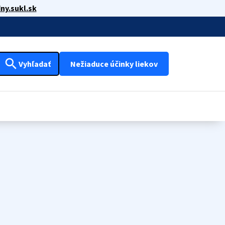
ny.sukl.sk
search
Vyhľadať
Nežiaduce účinky liekov