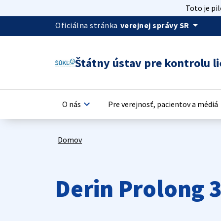
Toto je pi
arrow_drop_down
Oficiálna stránka
verejnej správy SR
Štátny ústav pre kontrolu li
keyboard_arrow_down
keyb
O nás
Pre verejnosť, pacientov a médiá
Domov
Derin Prolong 