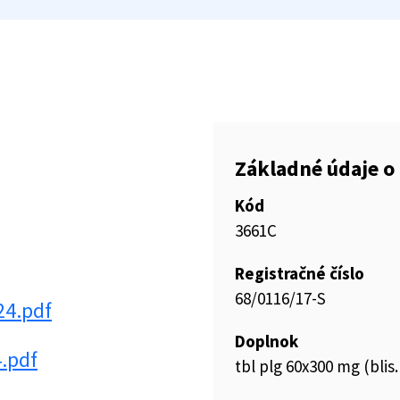
Základné údaje o 
Kód
3661C
Registračné číslo
68/0116/17-S
24.pdf
Doplnok
4.pdf
tbl plg 60x300 mg (bli