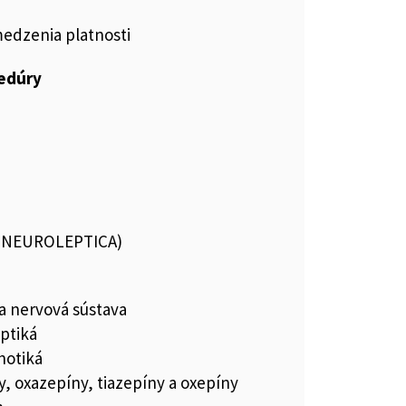
medzenia platnosti
cedúry
 (NEUROLEPTICA)
a nervová sústava
ptiká
hotiká
y, oxazepíny, tiazepíny a oxepíny