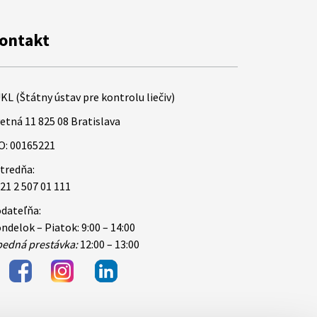
ontakt
KL (Štátny ústav pre kontrolu liečiv)
etná 11 825 08 Bratislava
O: 00165221
tredňa:
21 2 507 01 111
dateľňa:
ndelok – Piatok: 9:00 – 14:00
edná prestávka:
12:00 – 13:00