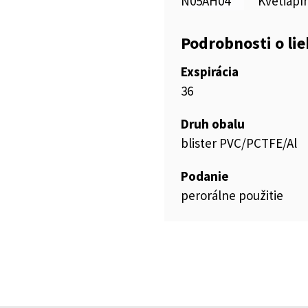
N05AH04
Kvetiapí
Podrobnosti o li
Exspirácia
36
Druh obalu
blister PVC/PCTFE/Al
Podanie
perorálne použitie