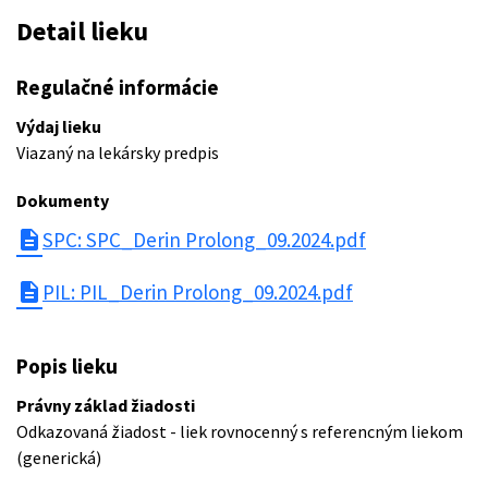
Detail lieku
Regulačné informácie
Výdaj lieku
Viazaný na lekársky predpis
Dokumenty
description
SPC: SPC_Derin Prolong_09.2024.pdf
description
PIL: PIL_Derin Prolong_09.2024.pdf
Popis lieku
Právny základ žiadosti
Odkazovaná žiadost - liek rovnocenný s referencným liekom
(generická)