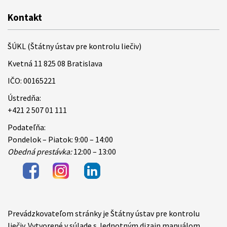
Kontakt
ŠÚKL (Štátny ústav pre kontrolu liečiv)
Kvetná 11 825 08 Bratislava
IČO: 00165221
Ústredňa:
+421 2 507 01 111
Podateľňa:
Pondelok – Piatok: 9:00 – 14:00
Obedná prestávka:
12:00 – 13:00
Prevádzkovateľom stránky je Štátny ústav pre kontrolu
Items
liečiv. Vytvorené v súlade s Jednotným dizajn manuálom