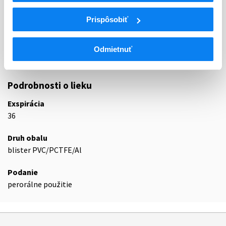
N
Centrálna nervová sústava
Prispôsobiť
N05
Psycholeptiká
N05A
Antipsychotiká
N05AH
Diazepíny, oxazepíny, tiazepíny a oxepíny
Odmietnuť
N05AH04
Kvetiapín
Podrobnosti o lieku
Exspirácia
36
Druh obalu
blister PVC/PCTFE/Al
Podanie
perorálne použitie