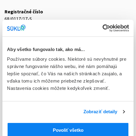
Registračné číslo
68/0117/17-S
Doplnok
tbl plg 60x400 mg (blis.PVC/PCTFE/Al)
Aby všetko fungovalo tak, ako má...
Stav
Používame súbory cookies. Niektoré sú nevyhnutné pre
D - Registrácia bez obmedzenia platnosti
správne fungovanie nášho webu, iné nám pomáhajú
Typ registračnej procedúry
lepšie spoznať, čo Vás na našich stránkach zaujalo, a
Decentralizovaná
vďaka tomu ich môžeme priebežne zlepšovať.
Nastavenia cookies môžete kedykoľvek zmeniť.
Držiteľ, krajina
Vipharm S.A., Poľsko
Zobraziť detaily
Indikačná skupina
68 - ANTIPSYCHOTICA (NEUROLEPTICA)
Povoliť všetko
ATC