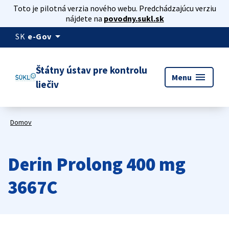
Toto je pilotná verzia nového webu. Predchádzajúcu verziu
nájdete na
povodny.sukl.sk
arrow_drop_down
SK
e-Gov
Štátny ústav pre kontrolu
menu
Menu
liečiv
Domov
Derin Prolong 400 mg
3667C