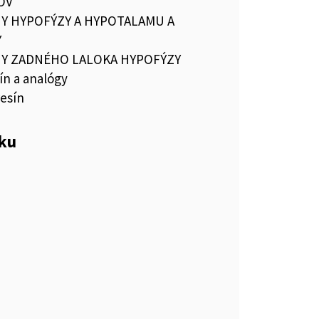
OV
 HYPOFÝZY A HYPOTALAMU A
Y
 ZADNÉHO LALOKA HYPOFÝZY
ín a analógy
esín
eku