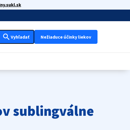
ny.sukl.sk
search
Vyhľadať
Nežiaduce účinky liekov
v sublingválne