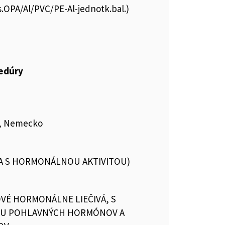
is.OPA/Al/PVC/PE-Al-jednotk.bal.)
cedúry
G, Nemecko
VA S HORMONÁLNOU AKTIVITOU)
VÉ HORMONÁLNE LIEČIVÁ, S
OU POHLAVNÝCH HORMÓNOV A