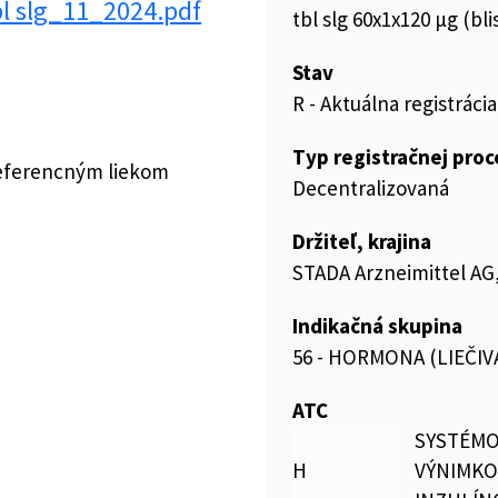
l slg_11_2024.pdf
tbl slg 60x1x120 µg (bl
Stav
R - Aktuálna registrácia
Typ registračnej pro
referencným liekom
Decentralizovaná
Držiteľ, krajina
STADA Arzneimittel A
Indikačná skupina
56 - HORMONA (LIEČI
ATC
SYSTÉMO
H
VÝNIMK