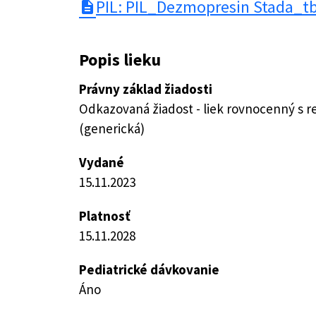
PIL: PIL_Dezmopresin Stada_tb
description
Popis lieku
Právny základ žiadosti
Odkazovaná žiadost - liek rovnocenný s 
(generická)
Vydané
15.11.2023
Platnosť
15.11.2028
Pediatrické dávkovanie
Áno