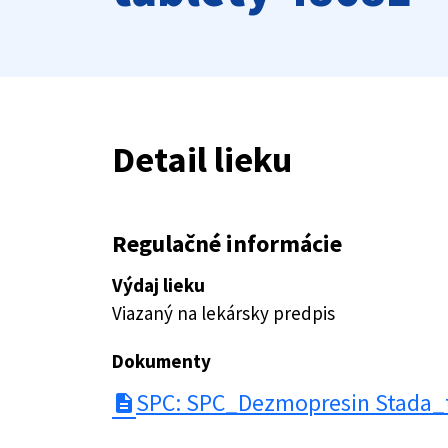
Detail lieku
Regulačné informácie
Výdaj lieku
Viazaný na lekársky predpis
Dokumenty
SPC: SPC_Dezmopresin Stada_t
description