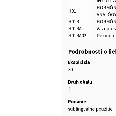
INZULÍN
HORMÓNY
H01
ANALÓG
H01B
HORMÓNY
H01BA
Vazopres
H01BA02
Dezmopr
Podrobnosti o li
Exspirácia
30
Druh obalu
?
Podanie
sublingválne použitie