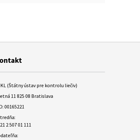
ontakt
KL (Štátny ústav pre kontrolu liečiv)
etná 11 825 08 Bratislava
O: 00165221
tredňa:
21 2 507 01 111
dateľňa: