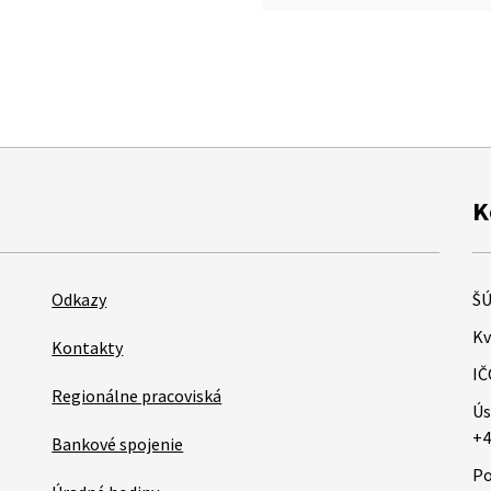
K
Odkazy
ŠÚ
Kv
Kontakty
IČ
Regionálne pracoviská
Ús
+4
Bankové spojenie
Po