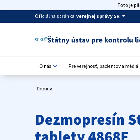
Toto je pi
arrow_drop_down
Oficiálna stránka
verejnej správy SR
Štátny ústav pre kontrolu li
keyboard_arrow_down
keyb
O nás
Pre verejnosť, pacientov a médiá
Domov
Dezmopresín S
tablety 4868E