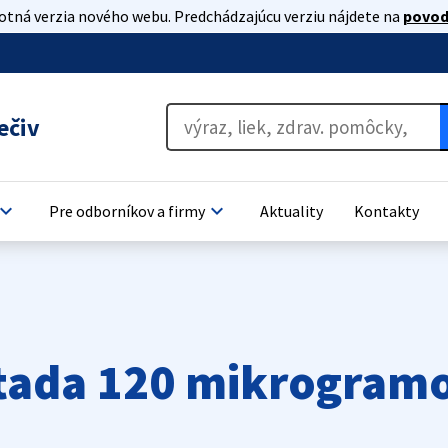
lotná verzia nového webu. Predchádzajúcu verziu nájdete na
povod
ečiv
oard_arrow_down
keyboard_arrow_down
Pre odborníkov a firmy
Aktuality
Kontakty
tada 120 mikrogramo