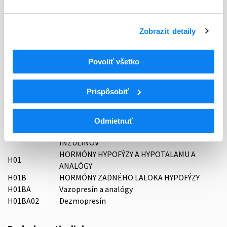
Typ registračnej procedúry
Decentralizovaná
Zobraziť detaily
Držiteľ, krajina
STADA Arzneimittel AG, Nemecko
Povoliť všetko
Indikačná skupina
56 - HORMONA (LIEČIVA S HORMONÁLNOU AKTIVITOU)
Prispôsobiť
ATC
SYSTÉMOVÉ HORMONÁLNE LIEČIVÁ, S
Odmietnuť
H
VÝNIMKOU POHLAVNÝCH HORMÓNOV A
INZULÍNOV
HORMÓNY HYPOFÝZY A HYPOTALAMU A
H01
ANALÓGY
H01B
HORMÓNY ZADNÉHO LALOKA HYPOFÝZY
H01BA
Vazopresín a analógy
H01BA02
Dezmopresín