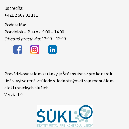
Ústredňa:
+421 2 507 01 111
Podateľňa:
Pondelok – Piatok: 9:00 – 14:00
Obedná prestávka:
12:00 – 13:00
Prevádzkovateľom stránky je Štátny ústav pre kontrolu
Items
liečiv. Vytvorené v súlade s Jednotným dizajn manuálom
elektronických služieb.
Verzia 1.0