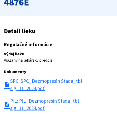
4876E
Detail lieku
Regulačné informácie
Výdaj lieku
Viazaný na lekársky predpis
Dokumenty
SPC: SPC_Dezmopresin Stada_tbl
description
slg_11_2024.pdf
PIL: PIL_Dezmopresin Stada_tbl
description
slg_11_2024.pdf