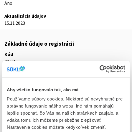
Áno
Aktualizácia údajov
15.11.2023
Základné údaje o registrácii
Kód
4876E
Registračné číslo
56/0253/23-S
Aby všetko fungovalo tak, ako má...
Doplnok
Používame súbory cookies. Niektoré sú nevyhnutné pre
tbl slg 50x240 µg (blis.OPA/Al/PVC/PE-Al)
správne fungovanie nášho webu, iné nám pomáhajú
lepšie spoznať, čo Vás na našich stránkach zaujalo, a
Stav
vďaka tomu ich môžeme priebežne zlepšovať.
R - Aktuálna registrácia
Nastavenia cookies môžete kedykoľvek zmeniť.