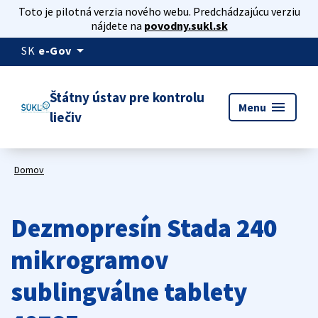
Toto je pilotná verzia nového webu. Predchádzajúcu verziu
nájdete na
povodny.sukl.sk
arrow_drop_down
SK
e-Gov
Štátny ústav pre kontrolu
menu
Menu
liečiv
Domov
Dezmopresín Stada 240
mikrogramov
sublingválne tablety