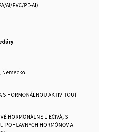
OPA/Al/PVC/PE-Al)
cedúry
G, Nemecko
VA S HORMONÁLNOU AKTIVITOU)
VÉ HORMONÁLNE LIEČIVÁ, S
OU POHLAVNÝCH HORMÓNOV A