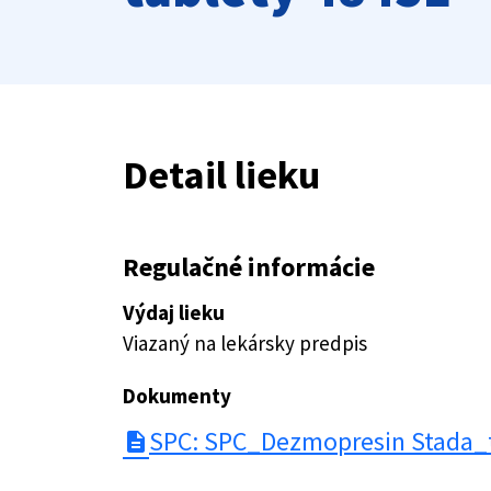
Detail lieku
Regulačné informácie
Výdaj lieku
Viazaný na lekársky predpis
Dokumenty
SPC: SPC_Dezmopresin Stada_t
description