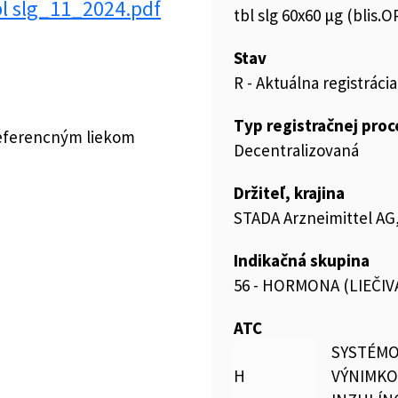
l slg_11_2024.pdf
tbl slg 60x60 µg (blis.
Stav
R - Aktuálna registrácia
Typ registračnej pro
referencným liekom
Decentralizovaná
Držiteľ, krajina
STADA Arzneimittel A
Indikačná skupina
56 - HORMONA (LIEČI
ATC
SYSTÉMO
H
VÝNIMK