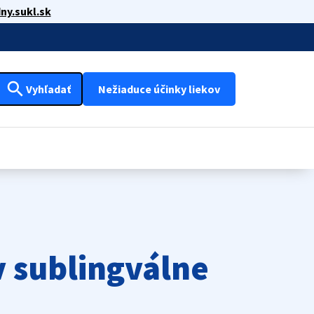
ny.sukl.sk
search
Vyhľadať
Nežiaduce účinky liekov
 sublingválne