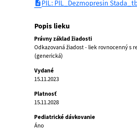
PIL: PIL_Dezmopresin Stada_tb
description
Popis lieku
Právny základ žiadosti
Odkazovaná žiadost - liek rovnocenný s 
(generická)
Vydané
15.11.2023
Platnosť
15.11.2028
Pediatrické dávkovanie
Áno