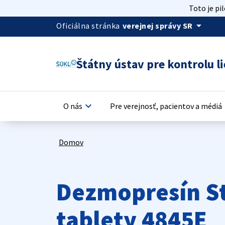
Toto je pi
arrow_drop_down
Oficiálna stránka
verejnej správy SR
Štátny ústav pre kontrolu li
keyboard_arrow_down
keyb
O nás
Pre verejnosť, pacientov a médiá
Domov
Dezmopresín S
tablety 4845E