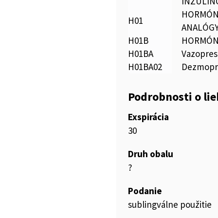
INZULÍN
HORMÓNY
H01
ANALÓG
H01B
HORMÓNY
H01BA
Vazopres
H01BA02
Dezmopr
Podrobnosti o li
Exspirácia
30
Druh obalu
?
Podanie
sublingválne použitie