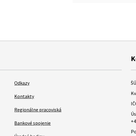
K
Odkazy
ŠÚ
Kv
Kontakty
IČ
Regionálne pracoviská
Ús
+4
Bankové spojenie
Po