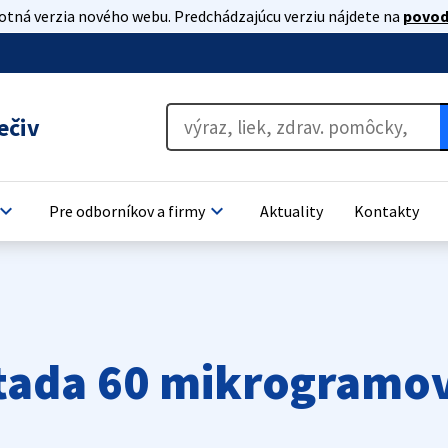
lotná verzia nového webu. Predchádzajúcu verziu nájdete na
povod
ečiv
oard_arrow_down
keyboard_arrow_down
Pre odborníkov a firmy
Aktuality
Kontakty
tada 60 mikrogramov