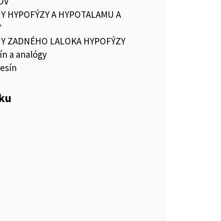
OV
 HYPOFÝZY A HYPOTALAMU A
Y
 ZADNÉHO LALOKA HYPOFÝZY
ín a analógy
esín
eku