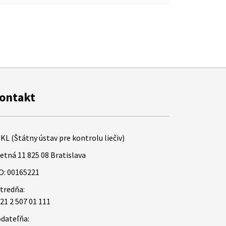
ontakt
KL (Štátny ústav pre kontrolu liečiv)
etná 11 825 08 Bratislava
O: 00165221
tredňa:
21 2 507 01 111
dateľňa: