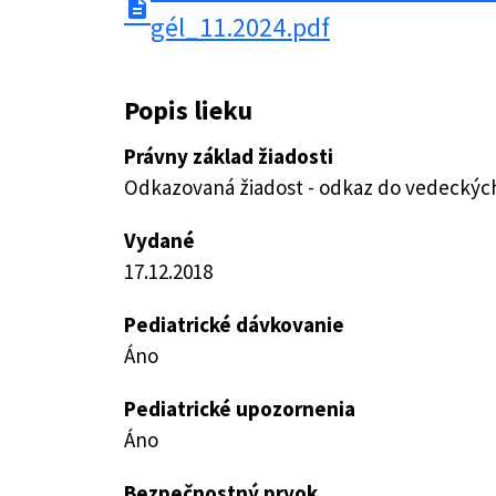
description
gél_11.2024.pdf
Popis lieku
Právny základ žiadosti
Odkazovaná žiadost - odkaz do vedeckých 
Vydané
17.12.2018
Pediatrické dávkovanie
Áno
Pediatrické upozornenia
Áno
Bezpečnostný prvok