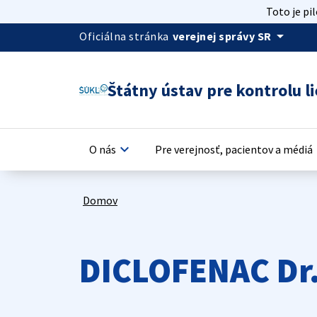
Toto je pi
arrow_drop_down
Oficiálna stránka
verejnej správy SR
Štátny ústav pre kontrolu li
keyboard_arrow_down
keyb
O nás
Pre verejnosť, pacientov a médiá
Domov
DICLOFENAC Dr.