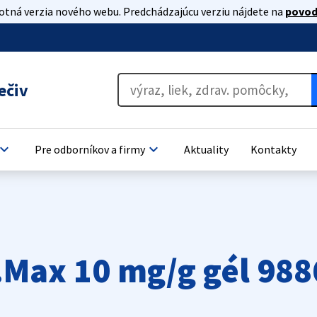
lotná verzia nového webu. Predchádzajúcu verziu nájdete na
povod
ečiv
oard_arrow_down
keyboard_arrow_down
Pre odborníkov a firmy
Aktuality
Kontakty
Max 10 mg/g gél 988