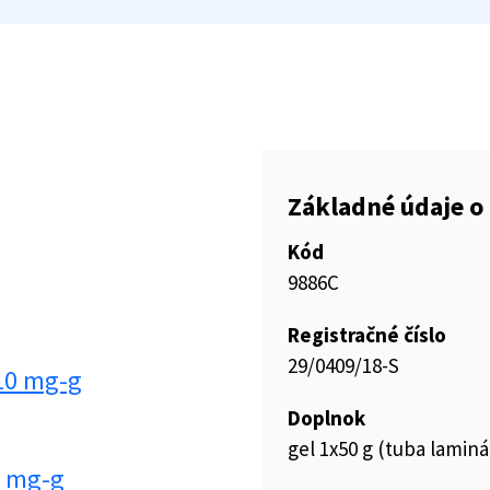
Základné údaje o 
Kód
9886C
Registračné číslo
29/0409/18-S
10 mg-g
Doplnok
gel 1x50 g (tuba laminá
0 mg-g