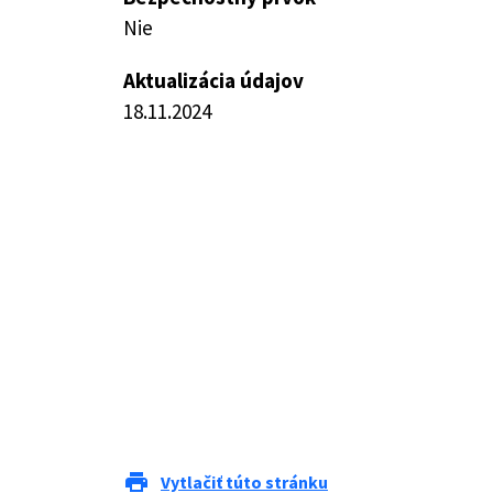
Nie
Aktualizácia údajov
18.11.2024
print
Vytlačiť túto stránku