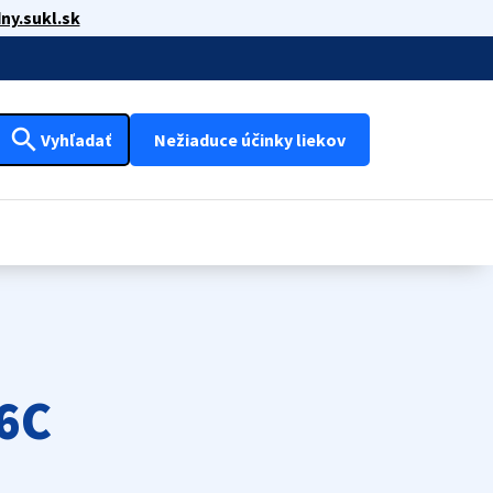
ny.sukl.sk
search
Vyhľadať
Nežiaduce účinky liekov
6C