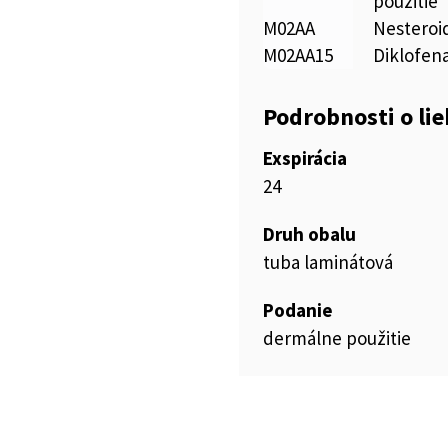
použitie
M02AA
Nesteroid
M02AA15
Diklofen
Podrobnosti o li
Exspirácia
24
Druh obalu
tuba laminátová
Podanie
dermálne použitie