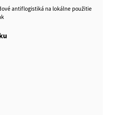
ové antiflogistiká na lokálne použitie
ak
eku