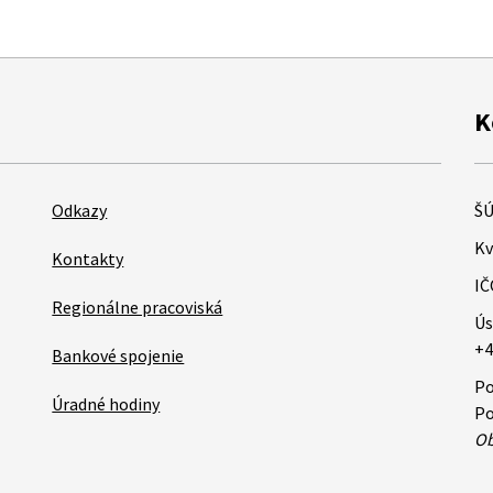
K
Odkazy
ŠÚ
Kv
Kontakty
IČ
Regionálne pracoviská
Ús
+4
Bankové spojenie
Po
Úradné hodiny
Po
Ob