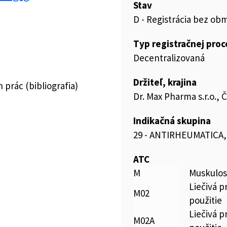
Stav
D - Registrácia bez ob
Typ registračnej pro
Decentralizovaná
Držiteľ, krajina
prác (bibliografia)
Dr. Max Pharma s.r.o., 
Indikačná skupina
29 - ANTIRHEUMATICA
ATC
M
Muskulos
Liečivá p
M02
použitie
Liečivá p
M02A