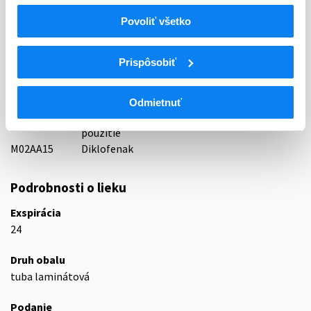
ATC
Povoliť všetko
M
Muskuloskeletálny systém
Liečivá proti bolesti kĺbov a svalov na lokálne
M02
Prispôsobiť
použitie
Liečivá proti bolesti kĺbov a svalov na lokálne
M02A
použitie
Odmietnuť
Nesteroidové antiflogistiká na lokálne
M02AA
použitie
M02AA15
Diklofenak
Podrobnosti o lieku
Exspirácia
24
Druh obalu
tuba laminátová
Podanie