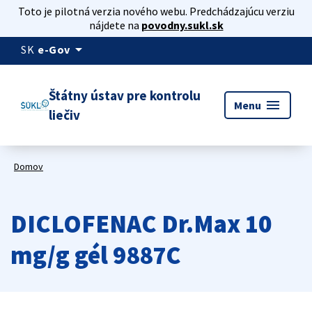
Toto je pilotná verzia nového webu. Predchádzajúcu verziu
nájdete na
povodny.sukl.sk
arrow_drop_down
SK
e-Gov
Štátny ústav pre kontrolu
menu
Menu
liečiv
Domov
DICLOFENAC Dr.Max 10
mg/g gél 9887C