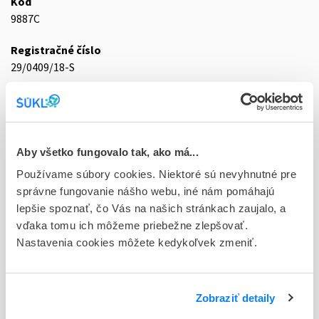
Kód
9887C
Registračné číslo
29/0409/18-S
Doplnok
gel 1x60 g (tuba laminátová)
Stav
Aby všetko fungovalo tak, ako má...
D - Registrácia bez obmedzenia platnosti
Používame súbory cookies. Niektoré sú nevyhnutné pre
správne fungovanie nášho webu, iné nám pomáhajú
Typ registračnej procedúry
lepšie spoznať, čo Vás na našich stránkach zaujalo, a
Decentralizovaná
vďaka tomu ich môžeme priebežne zlepšovať.
Držiteľ, krajina
Nastavenia cookies môžete kedykoľvek zmeniť.
Dr. Max Pharma s.r.o., Česká republika
Indikačná skupina
Zobraziť detaily
29 - ANTIRHEUMATICA, ANTIPHLOGISTICA, ANTIURATICA