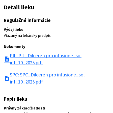
Detail lieku
Regulačné informácie
Výdaj lieku
Viazaný na lekársky predpis
Dokumenty
PIL: PIL_Dilceren pro infusione_sol
description
inf_10_2025.pdf
SPC: SPC_Dilceren pro infusione_sol
description
inf_10_2025.pdf
Popis lieku
Právny základ žiadosti