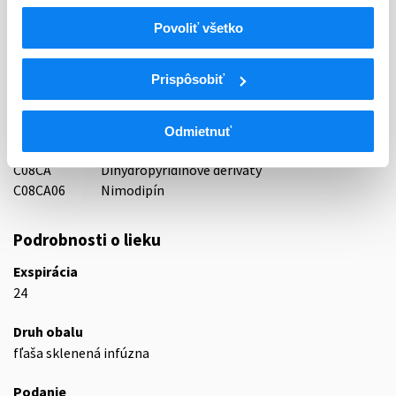
83 - VASODILATANTIA
Povoliť všetko
ATC
C
KARDIOVASKULÁRNY SYSTÉM
Prispôsobiť
C08
BLOKÁTORY KALCIOVÉHO KANÁLA
SELEKTÍVNE BLOKÁTORY KALCIOVÉHO
C08C
KANÁLA S PREVAŽNE VASKULÁRNYM
Odmietnuť
ÚČINKOM
C08CA
Dihydropyridínové deriváty
C08CA06
Nimodipín
Podrobnosti o lieku
Exspirácia
24
Druh obalu
fľaša sklenená infúzna
Podanie