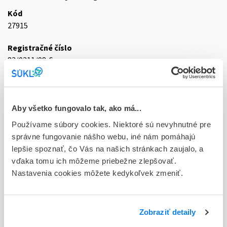
Kód
27915
Registračné číslo
83/0211/98-S
Doplnok
sol inf 1x50 ml/10 mg (fľ.inf.skl.hnedá)
Aby všetko fungovalo tak, ako má...
Stav
Používame súbory cookies. Niektoré sú nevyhnutné pre
D - Registrácia bez obmedzenia platnosti
správne fungovanie nášho webu, iné nám pomáhajú
lepšie spoznať, čo Vás na našich stránkach zaujalo, a
Typ registračnej procedúry
vďaka tomu ich môžeme priebežne zlepšovať.
Národná
Nastavenia cookies môžete kedykoľvek zmeniť.
Držiteľ, krajina
Zentiva a.s., Slovensko
Zobraziť detaily
Indikačná skupina