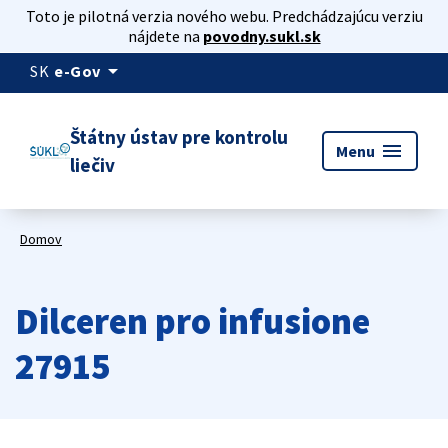
Toto je pilotná verzia nového webu. Predchádzajúcu verziu
nájdete na
povodny.sukl.sk
arrow_drop_down
SK
e-Gov
Štátny ústav pre kontrolu
menu
Menu
liečiv
Domov
Dilceren pro infusione
27915