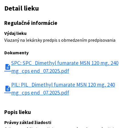
Detail lieku
Regulačné informácie
Výdaj lieku
Viazaný na lekársky predpis s obmedzením predpisovania
Dokumenty
SPC: SPC_Dimethyl fumarate MSN 120 mg, 240
description
mg_cps end_07.2025.pdf
PIL: PIL_Dimethyl fumarate MSN 120 mg, 240
description
mg_cps end_07.2025.pdf
Popis lieku
Právny základ žiadosti