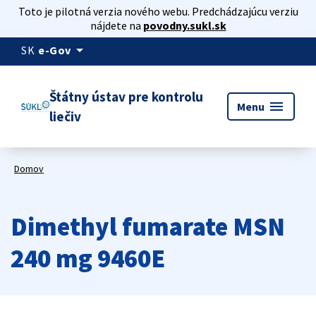
Toto je pilotná verzia nového webu. Predchádzajúcu verziu
nájdete na
povodny.sukl.sk
arrow_drop_down
SK
e-Gov
Štátny ústav pre kontrolu
menu
Menu
liečiv
Domov
Dimethyl fumarate MSN
240 mg 9460E