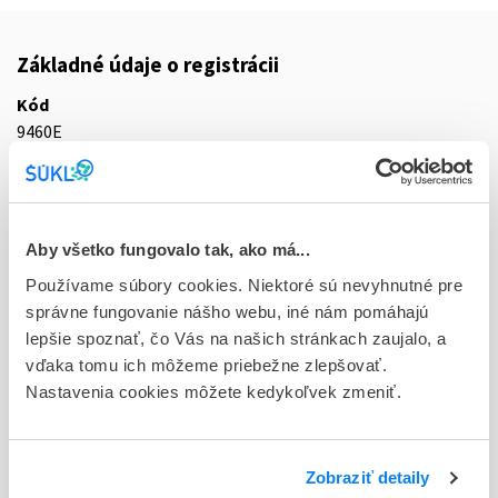
Základné údaje o registrácii
Kód
9460E
Registračné číslo
59/0109/25-S
Aby všetko fungovalo tak, ako má...
Doplnok
cps end 56x240 mg (blis.PVC/PE/PVdC-Al)
Používame súbory cookies. Niektoré sú nevyhnutné pre
správne fungovanie nášho webu, iné nám pomáhajú
Stav
lepšie spoznať, čo Vás na našich stránkach zaujalo, a
R - Aktuálna registrácia
vďaka tomu ich môžeme priebežne zlepšovať.
Nastavenia cookies môžete kedykoľvek zmeniť.
Typ registračnej procedúry
Decentralizovaná
Zobraziť detaily
Držiteľ, krajina