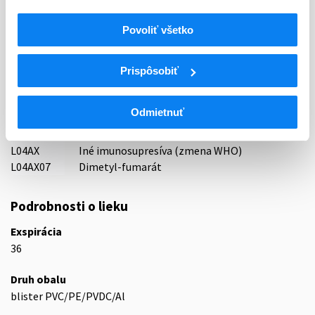
MSN LABS EUROPE Limited, Malta
Povoliť všetko
Indikačná skupina
59 - IMMUNOPRAEPARATA
Prispôsobiť
ATC
L
Cytostatiká a imunomodulátory
Odmietnuť
L04
Imunosupresíva (zmena WHO)
L04A
Imunosupresíva (zmena WHO)
L04AX
Iné imunosupresíva (zmena WHO)
L04AX07
Dimetyl-fumarát
Podrobnosti o lieku
Exspirácia
36
Druh obalu
blister PVC/PE/PVDC/Al