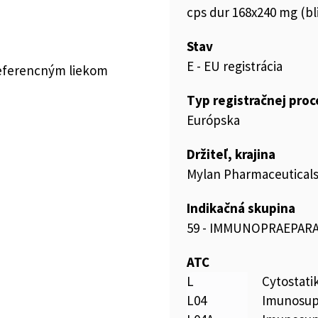
cps dur 168x240 mg (b
Stav
E - EU registrácia
referencným liekom
Typ registračnej pro
Európska
Držiteľ, krajina
Mylan Pharmaceuticals 
Indikačná skupina
59 - IMMUNOPRAEPAR
ATC
L
Cytostati
L04
Imunosup