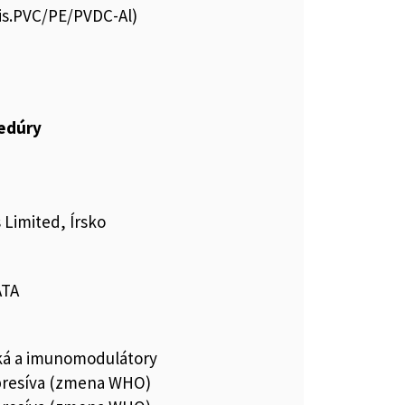
lis.PVC/PE/PVDC-Al)
cedúry
Limited, Írsko
ATA
ká a imunomodulátory
resíva (zmena WHO)