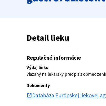
Detail lieku
Regulačné informácie
Výdaj lieku
Viazaný na lekársky predpis s obmedzen
Dokumenty
Databáza Európskej liekovej a
open_in_new