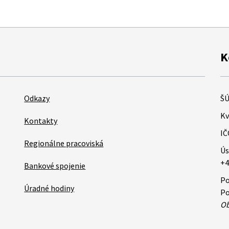
K
Odkazy
ŠÚ
Kv
Kontakty
IČ
Regionálne pracoviská
Ús
+4
Bankové spojenie
Po
Úradné hodiny
Po
Ob