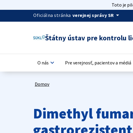
Toto je pi
arrow_drop_down
Oficiálna stránka
verejnej správy SR
Štátny ústav pre kontrolu li
keyboard_arrow_down
keyb
O nás
Pre verejnosť, pacientov a médiá
Domov
Dimethyl fumar
gastrorezisten