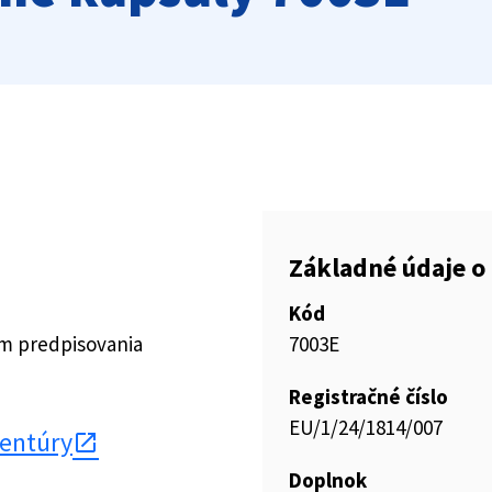
Základné údaje o 
Kód
ím predpisovania
7003E
Registračné číslo
EU/1/24/1814/007
gentúry
Doplnok