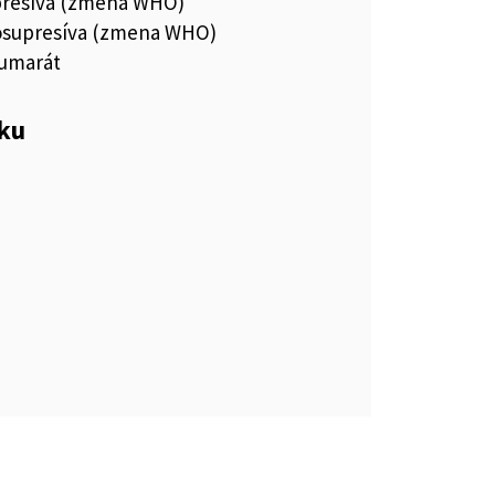
resíva (zmena WHO)
osupresíva (zmena WHO)
fumarát
eku