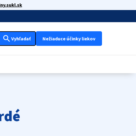
ny.sukl.sk
search
Vyhľadať
Nežiaduce účinky liekov
rdé