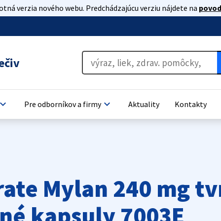
lotná verzia nového webu. Predchádzajúcu verziu nájdete na
povod
ečiv
oard_arrow_down
keyboard_arrow_down
Pre odborníkov a firmy
Aktuality
Kontakty
ate Mylan 240 mg tv
tné kapsuly 7003E