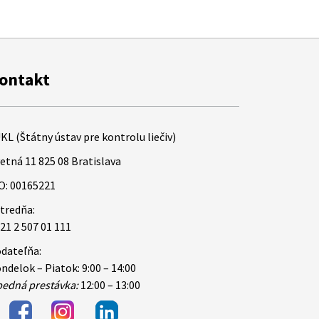
ontakt
KL (Štátny ústav pre kontrolu liečiv)
etná 11 825 08 Bratislava
O: 00165221
tredňa:
21 2 507 01 111
dateľňa:
ndelok – Piatok: 9:00 – 14:00
edná prestávka:
12:00 – 13:00