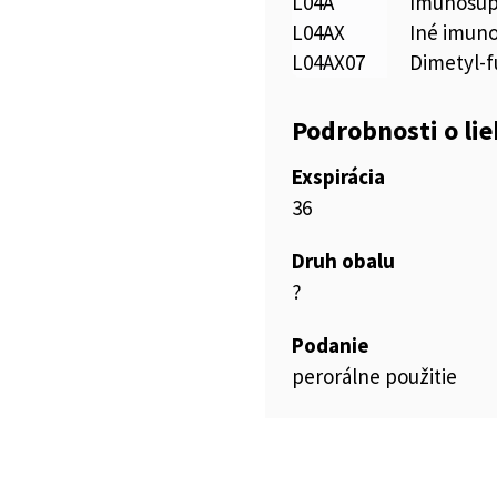
L04A
Imunosup
L04AX
Iné imun
L04AX07
Dimetyl-
Podrobnosti o li
Exspirácia
36
Druh obalu
?
Podanie
perorálne použitie