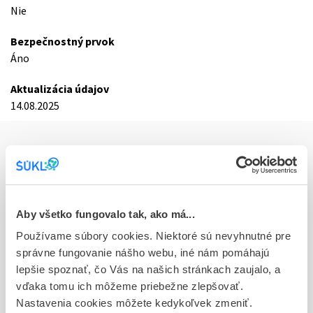
Nie
Bezpečnostný prvok
Áno
Aktualizácia údajov
14.08.2025
Základné údaje o registrácii
Kód
0664F
Aby všetko fungovalo tak, ako má...
Registračné číslo
Používame súbory cookies. Niektoré sú nevyhnutné pre
59/0240/25-S
správne fungovanie nášho webu, iné nám pomáhajú
lepšie spoznať, čo Vás na našich stránkach zaujalo, a
Doplnok
vďaka tomu ich môžeme priebežne zlepšovať.
cps end 28x240 mg (blis. OPA/Al/PVC/Al)
Nastavenia cookies môžete kedykoľvek zmeniť.