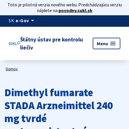
Toto je pilotná verzia nového webu. Predchádzajúcu verziu
nájdete na
povodny.sukl.sk
arrow_drop_down
SK
e-Gov
Štátny ústav pre kontrolu
menu
Menu
liečiv
Domov
Dimethyl fumarate
STADA Arzneimittel 240
mg tvrdé