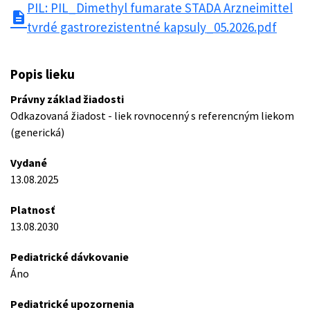
PIL: PIL_Dimethyl fumarate STADA Arzneimittel
description
tvrdé gastrorezistentné kapsuly_05.2026.pdf
Popis lieku
Právny základ žiadosti
Odkazovaná žiadost - liek rovnocenný s referencným liekom
(generická)
Vydané
13.08.2025
Platnosť
13.08.2030
Pediatrické dávkovanie
Áno
Pediatrické upozornenia