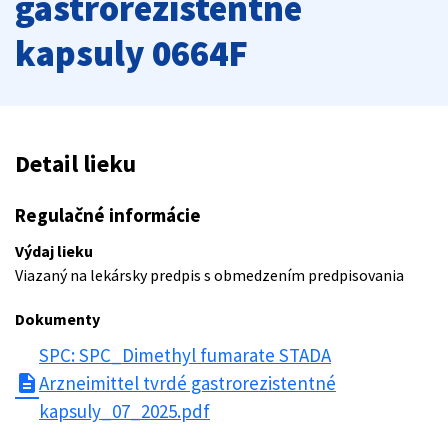
gastrorezistentné
kapsuly 0664F
Detail lieku
Regulačné informácie
Výdaj lieku
Viazaný na lekársky predpis s obmedzením predpisovania
Dokumenty
SPC: SPC_Dimethyl fumarate STADA
description
Arzneimittel tvrdé gastrorezistentné
kapsuly_07_2025.pdf