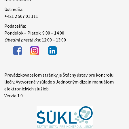
Ústredňa:
+421 2 507 01 111
Podateľňa:
Pondelok – Piatok: 9:00 – 14:00
Obedná prestávka:
12:00 – 13:00
Prevádzkovateľom stránky je Štátny ústav pre kontrolu
Items
liečiv. Vytvorené v súlade s Jednotným dizajn manuálom
elektronických služieb.
Verzia 1.0