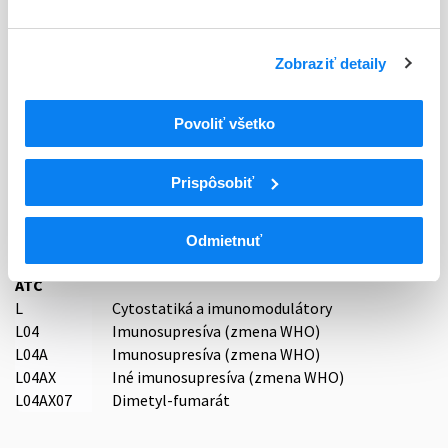
Stav
R - Aktuálna registrácia
Zobraziť detaily
Typ registračnej procedúry
Decentralizovaná
Povoliť všetko
Držiteľ, krajina
STADA Arzneimittel AG, Nemecko
Prispôsobiť
Indikačná skupina
59 - IMMUNOPRAEPARATA
Odmietnuť
ATC
L
Cytostatiká a imunomodulátory
L04
Imunosupresíva (zmena WHO)
L04A
Imunosupresíva (zmena WHO)
L04AX
Iné imunosupresíva (zmena WHO)
L04AX07
Dimetyl-fumarát