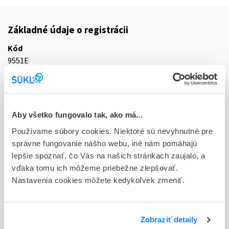
Základné údaje o registrácii
Kód
9551E
Registračné číslo
59/0123/25-S
Aby všetko fungovalo tak, ako má...
Doplnok
cps end 56x240 mg (blis. Al/PVC/PVDC)
Používame súbory cookies. Niektoré sú nevyhnutné pre
správne fungovanie nášho webu, iné nám pomáhajú
Stav
lepšie spoznať, čo Vás na našich stránkach zaujalo, a
R - Aktuálna registrácia
vďaka tomu ich môžeme priebežne zlepšovať.
Nastavenia cookies môžete kedykoľvek zmeniť.
Typ registračnej procedúry
Decentralizovaná
Zobraziť detaily
Držiteľ, krajina