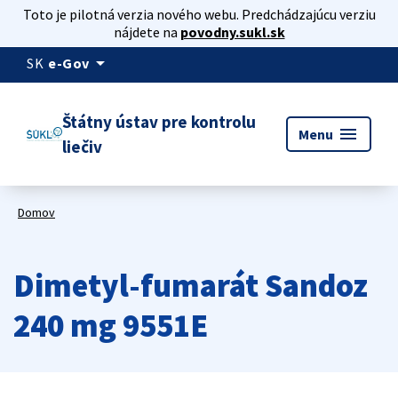
Toto je pilotná verzia nového webu. Predchádzajúcu verziu
nájdete na
povodny.sukl.sk
arrow_drop_down
SK
e-Gov
Štátny ústav pre kontrolu
menu
Menu
liečiv
Domov
Dimetyl-fumarát Sandoz
240 mg 9551E