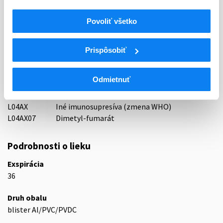
Sandoz Pharmaceuticals d.d., Slovinsko
Povoliť všetko
Indikačná skupina
59 - IMMUNOPRAEPARATA
Prispôsobiť
ATC
L
Cytostatiká a imunomodulátory
Odmietnuť
L04
Imunosupresíva (zmena WHO)
L04A
Imunosupresíva (zmena WHO)
L04AX
Iné imunosupresíva (zmena WHO)
L04AX07
Dimetyl-fumarát
Podrobnosti o lieku
Exspirácia
36
Druh obalu
blister Al/PVC/PVDC