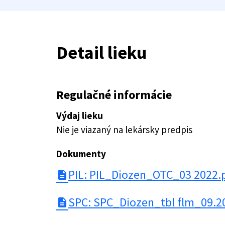
Detail lieku
Regulačné informácie
Výdaj lieku
Nie je viazaný na lekársky predpis
Dokumenty
PIL: PIL_Diozen_OTC_03 2022.
description
SPC: SPC_Diozen_tbl flm_09.2
description