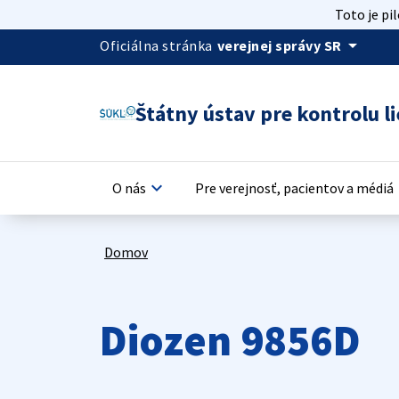
Toto je pi
arrow_drop_down
Oficiálna stránka
verejnej správy SR
Štátny ústav pre kontrolu li
keyboard_arrow_down
keyb
O nás
Pre verejnosť, pacientov a médiá
Domov
Diozen 9856D