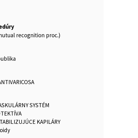
cedúry
utual recognition proc.)
publika
ANTIVARICOSA
ASKULÁRNY SYSTÉM
TEKTÍVA
STABILIZUJÚCE KAPILÁRY
oidy