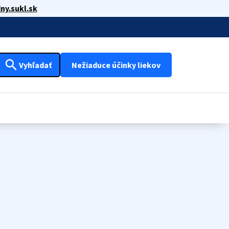
ny.sukl.sk
search
Vyhľadať
Nežiaduce účinky liekov