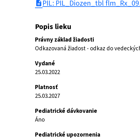
PIL: PIL_Diozen_tbl flm_Rx_09
description
Popis lieku
Právny základ žiadosti
Odkazovaná žiadost - odkaz do vedeckých 
Vydané
25.03.2022
Platnosť
25.03.2027
Pediatrické dávkovanie
Áno
Pediatrické upozornenia