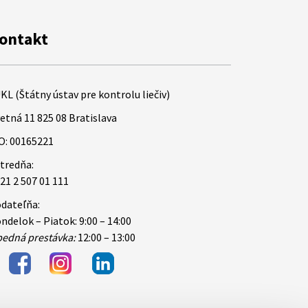
ontakt
KL (Štátny ústav pre kontrolu liečiv)
etná 11 825 08 Bratislava
O: 00165221
tredňa:
21 2 507 01 111
dateľňa:
ndelok – Piatok: 9:00 – 14:00
edná prestávka:
12:00 – 13:00