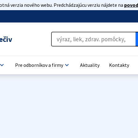
lotná verzia nového webu. Predchádzajúcu verziu nájdete na
povod
ečiv
oard_arrow_down
keyboard_arrow_down
Pre odborníkov a firmy
Aktuality
Kontakty