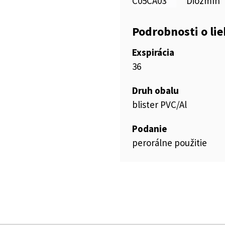
C05CA03
Diozmín
Podrobnosti o li
Exspirácia
36
Druh obalu
blister PVC/Al
Podanie
perorálne použitie