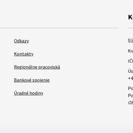
K
Odkazy
ŠÚ
Kv
Kontakty
IČ
Regionálne pracoviská
Ús
+4
Bankové spojenie
Po
Úradné hodiny
Po
Ob