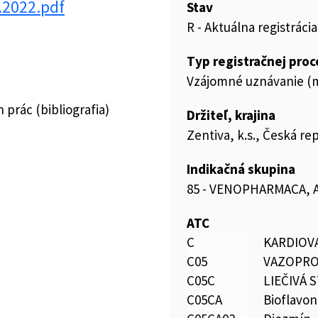
.2022.pdf
Stav
R - Aktuálna registrácia
Typ registračnej pro
Vzájomné uznávanie (m
prác (bibliografia)
Držiteľ, krajina
Zentiva, k.s., Česká re
Indikačná skupina
85 - VENOPHARMACA, 
ATC
C
KARDIOV
C05
VAZOPRO
C05C
LIEČIVÁ 
C05CA
Bioflavon