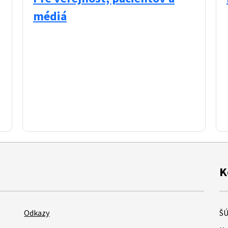
médiá
K
Odkazy
ŠÚ