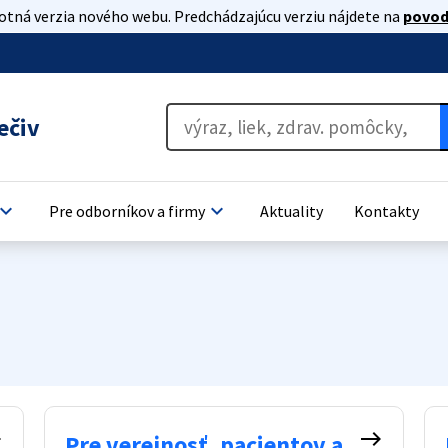
lotná verzia nového webu. Predchádzajúcu verziu nájdete na
povod
ečiv
oard_arrow_down
keyboard_arrow_down
Pre odborníkov a firmy
Aktuality
Kontakty
t
east
Pre verejnosť, pacientov a