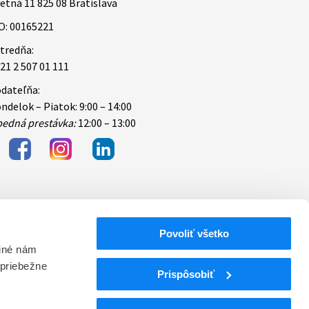
etná 11 825 08 Bratislava
O: 00165221
tredňa:
21 2 507 01 111
dateľňa:
ndelok – Piatok: 9:00 – 14:00
edná prestávka:
12:00 – 13:00
Povoliť všetko
bezpečnosti
 iné nám
 priebežne
ektronických
Prispôsobiť