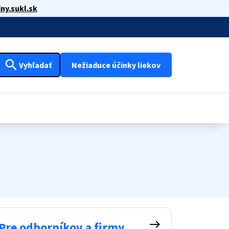
ny.sukl.sk
search
Vyhľadať
Nežiaduce účinky liekov
east
Pre odborníkov a firmy