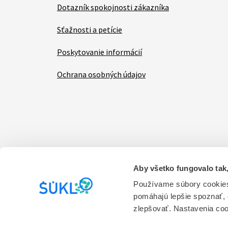
Dotazník spokojnosti zákazníka
Sťažnosti a petície
Poskytovanie informácií
Ochrana osobných údajov
Aby všetko fungovalo tak,
Items
Vyhlásenie o prístupnosti
Kontakt na prevádzk
Používame súbory cookies
pomáhajú lepšie spoznať,
Prevádzkovateľom stránky je Štátny ústav pre ko
zlepšovať. Nastavenia co
služieb.
Verzia 1.0