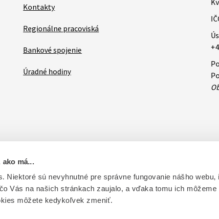
Kv
Kontakty
IČ
Regionálne pracoviská
Ús
+4
Bankové spojenie
Po
Úradné hodiny
Po
Ob
 ako má...
ovateľa
RSS
Oznamy
Databázy a servis
Základné zásady 
. Niektoré sú nevyhnutné pre správne fungovanie nášho webu,
 čo Vás na našich stránkach zaujalo, a vďaka tomu ich môžeme
ntrolu liečiv. Vytvorené v súlade s Jednotným dizajn manuálom el
okies môžete kedykoľvek zmeniť.