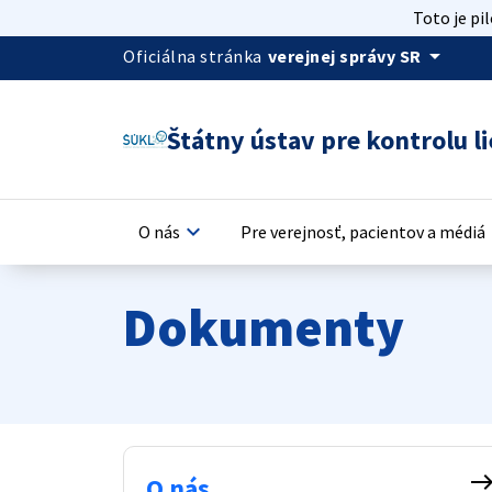
Toto je pi
arrow_drop_down
Oficiálna stránka
verejnej správy SR
Štátny ústav pre kontrolu li
keyboard_arrow_down
keyb
O nás
Pre verejnosť, pacientov a médiá
Dokumenty
eas
O nás