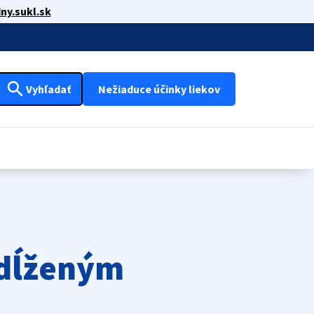
ny.sukl.sk
search
Vyhľadať
Nežiaduce účinky liekov
edĺženým