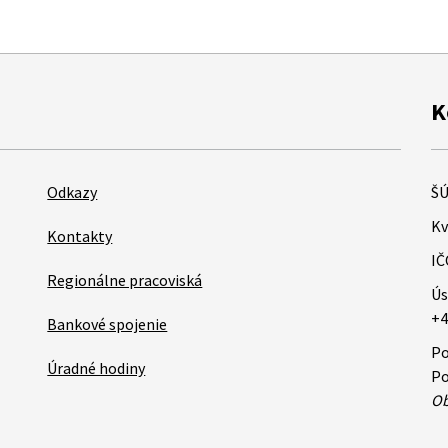
K
Odkazy
ŠÚ
Kv
Kontakty
IČ
Regionálne pracoviská
Ús
+4
Bankové spojenie
Po
Úradné hodiny
Po
Ob