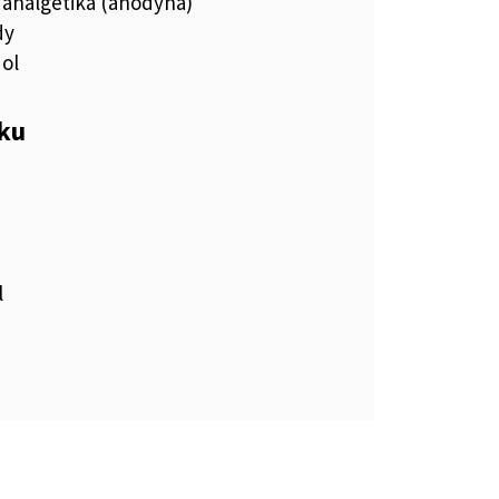
 analgetiká (anodyná)
dy
ol
eku
l