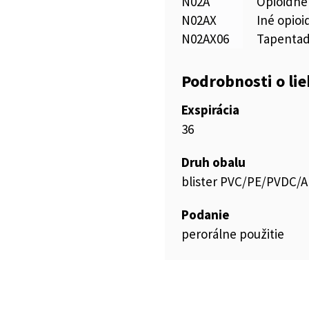
N02A
Opioidné
N02AX
Iné opioi
N02AX06
Tapentad
Podrobnosti o li
Exspirácia
36
Druh obalu
blister PVC/PE/PVDC/A
Podanie
perorálne použitie