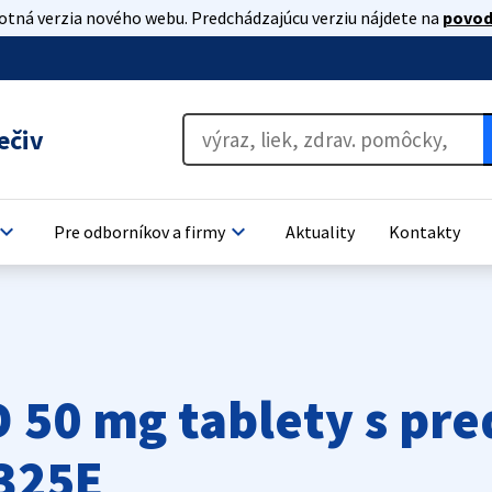
lotná verzia nového webu. Predchádzajúcu verziu nájdete na
povod
ečiv
oard_arrow_down
keyboard_arrow_down
Pre odborníkov a firmy
Aktuality
Kontakty
 50 mg tablety s pr
325E