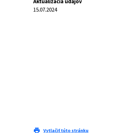
Aktualizácia údajov
15.07.2024
print
Vytlačiť túto stránku