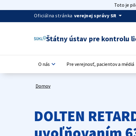
Toto je pi
arrow_drop_down
Oficiálna stránka
verejnej správy SR
Štátny ústav pre kontrolu li
keyboard_arrow_down
keyb
O nás
Pre verejnosť, pacientov a médiá
Domov
DOLTEN RETARD
uvoľňovaním 6