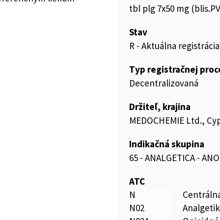
tbl plg 7x50 mg (blis.
Stav
R - Aktuálna registrácia
Typ registračnej pro
Decentralizovaná
Držiteľ, krajina
MEDOCHEMIE Ltd., Cy
Indikačná skupina
65 - ANALGETICA - AN
ATC
N
Centráln
N02
Analgeti