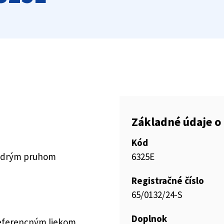
Základné údaje o 
Kód
modrým pruhom
6325E
Registračné číslo
65/0132/24-S
Doplnok
referencným liekom