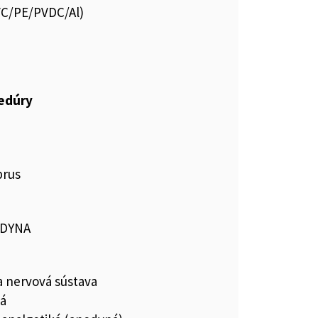
PVC/PE/PVDC/Al)
cedúry
prus
ODYNA
a nervová sústava
ká