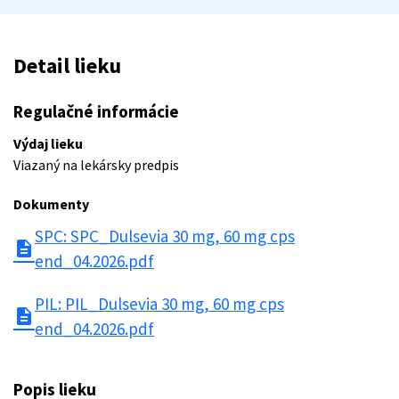
Detail lieku
Regulačné informácie
Výdaj lieku
Viazaný na lekársky predpis
Dokumenty
SPC: SPC_Dulsevia 30 mg, 60 mg cps
description
end_04.2026.pdf
PIL: PIL_Dulsevia 30 mg, 60 mg cps
description
end_04.2026.pdf
Popis lieku