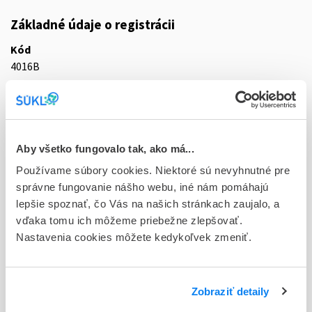
Základné údaje o registrácii
Kód
4016B
Registračné číslo
30/0169/15-S
Doplnok
Aby všetko fungovalo tak, ako má...
cps end 7x60 mg (blis.OPA/Al/PE+DES/Al/PE)
Používame súbory cookies. Niektoré sú nevyhnutné pre
správne fungovanie nášho webu, iné nám pomáhajú
Stav
lepšie spoznať, čo Vás na našich stránkach zaujalo, a
D - Registrácia bez obmedzenia platnosti
vďaka tomu ich môžeme priebežne zlepšovať.
Nastavenia cookies môžete kedykoľvek zmeniť.
Typ registračnej procedúry
Decentralizovaná
Držiteľ, krajina
Zobraziť detaily
KRKA, d.d., Novo mesto, Slovinsko