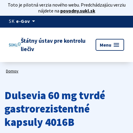
Toto je pilotná verzia nového webu. Predchádzajúcu verziu
nájdete na
povodny.sukl.sk
arrow_drop_down
SK
e-Gov
Štátny ústav pre kontrolu
menu
Menu
liečiv
Domov
Dulsevia 60 mg tvrdé
gastrorezistentné
kapsuly 4016B