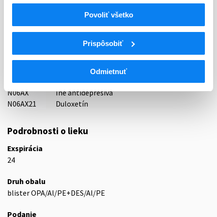
Indikačná skupina
Povoliť všetko
30 - ANTIDEPRESSIVA
Prispôsobiť
ATC
N
Centrálna nervová sústava
N06
Psychoanaleptiká
Odmietnuť
N06A
Antidepresíva
N06AX
Iné antidepresíva
N06AX21
Duloxetín
Podrobnosti o lieku
Exspirácia
24
Druh obalu
blister OPA/Al/PE+DES/Al/PE
Podanie