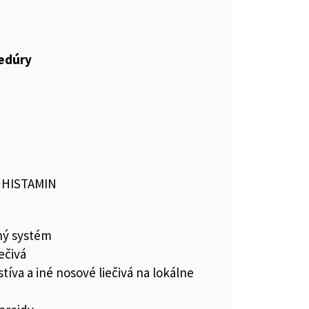
cedúry
, HISTAMIN
ný systém
ečivá
íva a iné nosové liečivá na lokálne