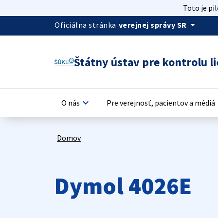
Toto je pi
arrow_drop_down
Oficiálna stránka
verejnej správy SR
Štátny ústav pre kontrolu li
keyboard_arrow_down
keyb
O nás
Pre verejnosť, pacientov a médiá
Domov
Dymol 4026E