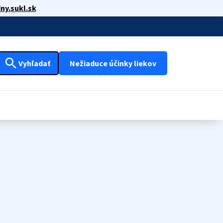
ny.sukl.sk
search
Vyhľadať
Nežiaduce účinky liekov