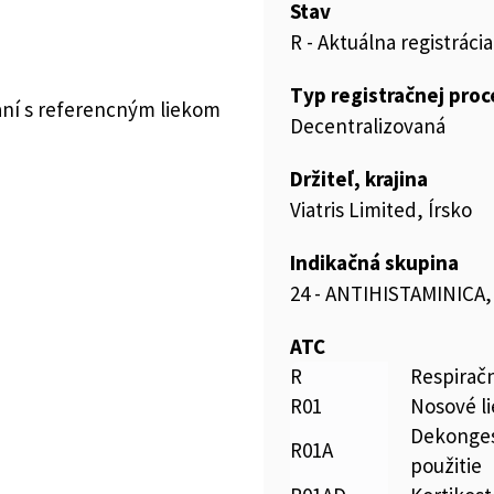
Stav
R - Aktuálna registrácia
Typ registračnej pro
aní s referencným liekom
Decentralizovaná
Držiteľ, krajina
Viatris Limited, Írsko
Indikačná skupina
24 - ANTIHISTAMINICA
ATC
R
Respirač
R01
Nosové li
Dekongest
R01A
použitie