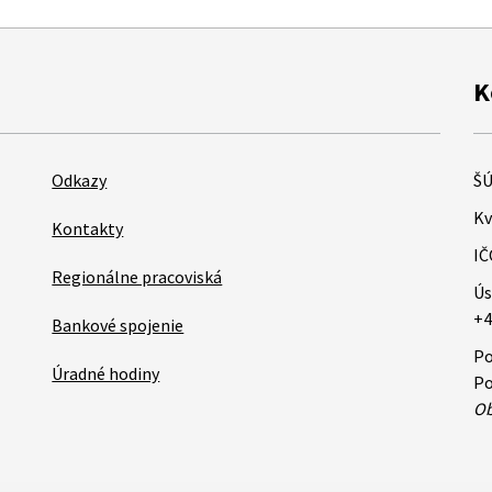
K
Odkazy
ŠÚ
Kv
Kontakty
IČ
Regionálne pracoviská
Ús
+4
Bankové spojenie
Po
Úradné hodiny
Po
Ob