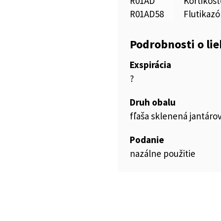
R01AD
Kortikost
R01AD58
Flutikaz
Podrobnosti o li
Exspirácia
?
Druh obalu
fľaša sklenená jantáro
Podanie
nazálne použitie