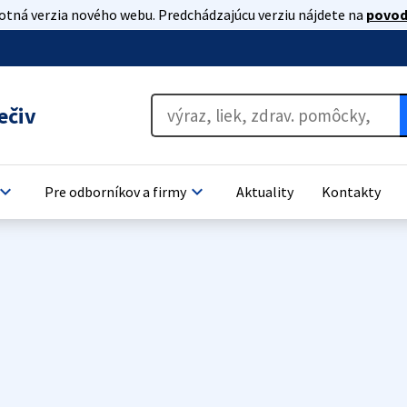
lotná verzia nového webu. Predchádzajúcu verziu nájdete na
povod
ečiv
oard_arrow_down
keyboard_arrow_down
Pre odborníkov a firmy
Aktuality
Kontakty