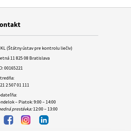
ontakt
KL (Štátny ústav pre kontrolu liečiv)
etná 11 825 08 Bratislava
O: 00165221
tredňa:
21 2 507 01 111
dateľňa:
ndelok – Piatok: 9:00 – 14:00
edná prestávka:
12:00 – 13:00