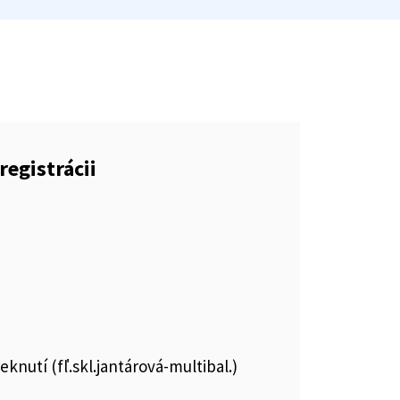
registrácii
eknutí (fľ.skl.jantárová-multibal.)