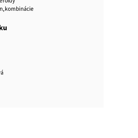
eroidy
ón,kombinácie
eku
vá