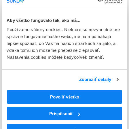
E - EU registrácia
Typ registračnej procedúry
Aby všetko fungovalo tak, ako má...
Európska
Používame súbory cookies. Niektoré sú nevyhnutné pre
Držiteľ, krajina
správne fungovanie nášho webu, iné nám pomáhajú
Actavis Group PTC ehf., Island
lepšie spoznať, čo Vás na našich stránkach zaujalo, a
vďaka tomu ich môžeme priebežne zlepšovať.
Indikačná skupina
Nastavenia cookies môžete kedykoľvek zmeniť.
42 - CHEMOTHERAPEUTICA (VRATANE TUBERKULOSTATIK)
ATC
Zobraziť detaily
J
ANTIINFEKTÍVA NA SYSTÉMOVÉ POUŽITIE
J05
Antivirotiká na systémové použitie
J05A
Priamo pôsobiace antivirotiká
Povoliť všetko
J05AH
Inhibítory neuraminidázy
J05AH02
Oseltamivir
Prispôsobiť
Podrobnosti o lieku