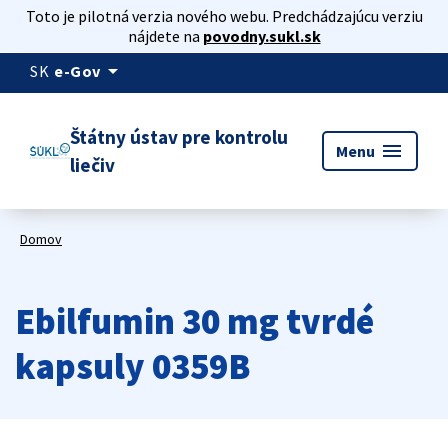
Toto je pilotná verzia nového webu. Predchádzajúcu verziu
nájdete na
povodny.sukl.sk
arrow_drop_down
SK
e-Gov
Štátny ústav pre kontrolu
menu
Menu
liečiv
Domov
Ebilfumin 30 mg tvrdé
kapsuly 0359B