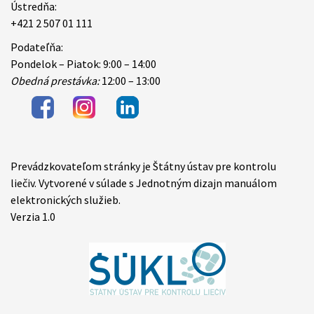
Ústredňa:
+421 2 507 01 111
Podateľňa:
Pondelok – Piatok: 9:00 – 14:00
Obedná prestávka:
12:00 – 13:00
Prevádzkovateľom stránky je Štátny ústav pre kontrolu
Items
liečiv. Vytvorené v súlade s Jednotným dizajn manuálom
elektronických služieb.
Verzia 1.0