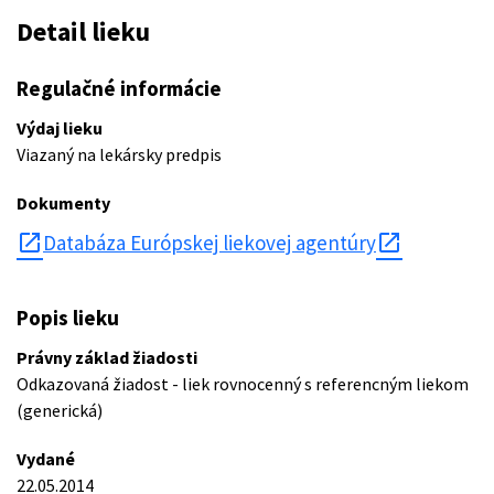
Detail lieku
Regulačné informácie
Výdaj lieku
Viazaný na lekársky predpis
Dokumenty
open_in_new
Databáza Európskej liekovej agentúry
Popis lieku
Právny základ žiadosti
Odkazovaná žiadost - liek rovnocenný s referencným liekom
(generická)
Vydané
22.05.2014