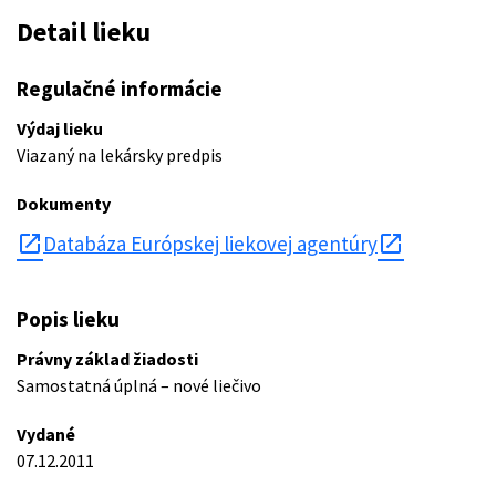
Detail lieku
Regulačné informácie
Výdaj lieku
Viazaný na lekársky predpis
Dokumenty
open_in_new
Databáza Európskej liekovej agentúry
Popis lieku
Právny základ žiadosti
Samostatná úplná – nové liečivo
Vydané
07.12.2011