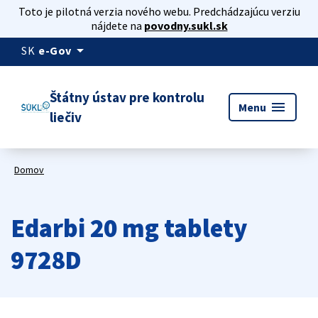
Toto je pilotná verzia nového webu. Predchádzajúcu verziu
nájdete na
povodny.sukl.sk
arrow_drop_down
SK
e-Gov
Štátny ústav pre kontrolu
menu
Menu
liečiv
Domov
Edarbi 20 mg tablety
9728D