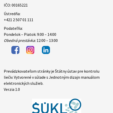
IČO: 00165221
Ústredňa:
+421 2 507 01 111
Podateľňa:
Pondelok – Piatok: 9:00 – 14:00
Obedná prestávka:
12:00 – 13:00
Prevádzkovateľom stránky je Štátny ústav pre kontrolu
Items
liečiv. Vytvorené v súlade s Jednotným dizajn manuálom
elektronických služieb.
Verzia 1.0