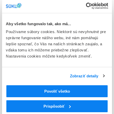
Typ registračnej procedúry
Európska
Aby všetko fungovalo tak, ako má...
Držiteľ, krajina
Takeda Pharma A/S, Dánsko
Používame súbory cookies. Niektoré sú nevyhnutné pre
správne fungovanie nášho webu, iné nám pomáhajú
Indikačná skupina
lepšie spoznať, čo Vás na našich stránkach zaujalo, a
58 - HYPOTENSIVA
vďaka tomu ich môžeme priebežne zlepšovať.
Nastavenia cookies môžete kedykoľvek zmeniť.
ATC
C
KARDIOVASKULÁRNY SYSTÉM
LIEČIVÁ S ÚČINKOM NA RENÍN-
C09
Zobraziť detaily
ANGIOTENZÍNOVÝ SYSTÉM
BLOKÁTORY RECEPTOROV ANGIOTENZÍNU II
C09C
(ARBs), SAMOTNÉ
Povoliť všetko
Blokátory receptorov angiotenzínu II (ARBs),
C09CA
samotné
Prispôsobiť
C09CA09
Azilsartan medoxomil