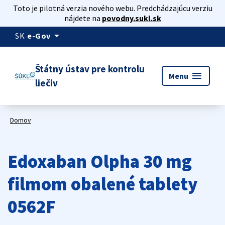
Toto je pilotná verzia nového webu. Predchádzajúcu verziu
nájdete na
povodny.sukl.sk
arrow_drop_down
SK
e-Gov
Štátny ústav pre kontrolu
menu
Menu
liečiv
Domov
Edoxaban Olpha 30 mg
filmom obalené tablety
0562F