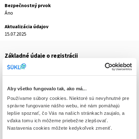
Bezpečnostný prvok
Áno
Aktualizácia údajov
15.07.2025
Základné údaje o registrácii
Kód
0562F
Registračné číslo
Aby všetko fungovalo tak, ako má...
16/0236/25-S
Používame súbory cookies. Niektoré sú nevyhnutné pre
správne fungovanie nášho webu, iné nám pomáhajú
Doplnok
lepšie spoznať, čo Vás na našich stránkach zaujalo, a
tbl flm 14x30 mg (blis. Al/Al)
vďaka tomu ich môžeme priebežne zlepšovať.
Nastavenia cookies môžete kedykoľvek zmeniť.
Stav
R - Aktuálna registrácia