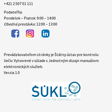
+421 2 507 01 111
Podateľňa:
Pondelok – Piatok: 9:00 – 14:00
Obedná prestávka:
12:00 – 13:00
Prevádzkovateľom stránky je Štátny ústav pre kontrolu
Items
liečiv. Vytvorené v súlade s Jednotným dizajn manuálom
elektronických služieb.
Verzia 1.0