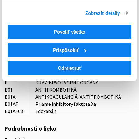
Typ registračnej procedúry
Zobraziť detaily
Decentralizovaná
Povoliť všetko
Držiteľ, krajina
AS Olpha, Lotyšsko
Prispôsobiť
Indikačná skupina
16 - ANTICOAGULANTIA (FIBRINOLYTICA, ANTIFIBRINOL.)
Odmietnuť
ATC
B
KRV A KRVOTVORNÉ ORGÁNY
B01
ANTITROMBOTIKÁ
B01A
ANTIKOAGULANCIÁ, ANTITROMBOTIKÁ
B01AF
Priame inhibítory faktora Xa
B01AF03
Edoxabán
Podrobnosti o lieku