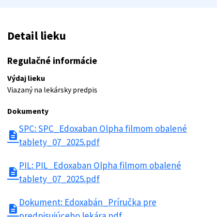
Detail lieku
Regulačné informácie
Výdaj lieku
Viazaný na lekársky predpis
Dokumenty
SPC: SPC_Edoxaban Olpha filmom obalené
description
tablety_07_2025.pdf
PIL: PIL_Edoxaban Olpha filmom obalené
description
tablety_07_2025.pdf
Dokument: Edoxabán_Príručka pre
description
predpisujúceho lekára.pdf