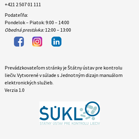
+421 2 507 01 111
Podateľňa:
Pondelok – Piatok: 9:00 – 14:00
Obedná prestávka:
12:00 – 13:00
Prevádzkovateľom stránky je Štátny ústav pre kontrolu
Items
liečiv. Vytvorené v súlade s Jednotným dizajn manuálom
elektronických služieb.
Verzia 1.0