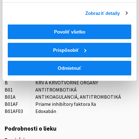
Typ registračnej procedúry
Zobraziť detaily
Decentralizovaná
Povoliť všetko
Držiteľ, krajina
AS Olpha, Lotyšsko
Prispôsobiť
Indikačná skupina
16 - ANTICOAGULANTIA (FIBRINOLYTICA, ANTIFIBRINOL.)
Odmietnuť
ATC
B
KRV A KRVOTVORNÉ ORGÁNY
B01
ANTITROMBOTIKÁ
B01A
ANTIKOAGULANCIÁ, ANTITROMBOTIKÁ
B01AF
Priame inhibítory faktora Xa
B01AF03
Edoxabán
Podrobnosti o lieku