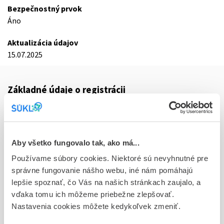
Bezpečnostný prvok
Áno
Aktualizácia údajov
15.07.2025
Základné údaje o registrácii
Kód
0572F
Registračné číslo
Aby všetko fungovalo tak, ako má...
16/0237/25-S
Používame súbory cookies. Niektoré sú nevyhnutné pre
správne fungovanie nášho webu, iné nám pomáhajú
Doplnok
lepšie spoznať, čo Vás na našich stránkach zaujalo, a
tbl flm 30x60 mg (blis. PVC/Al)
vďaka tomu ich môžeme priebežne zlepšovať.
Nastavenia cookies môžete kedykoľvek zmeniť.
Stav
R - Aktuálna registrácia