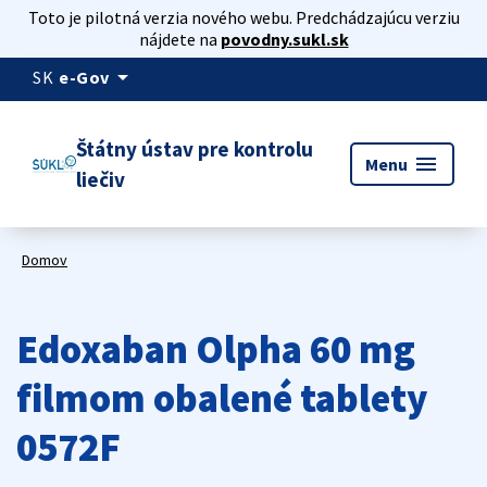
Toto je pilotná verzia nového webu. Predchádzajúcu verziu
nájdete na
povodny.sukl.sk
arrow_drop_down
SK
e-Gov
Štátny ústav pre kontrolu
menu
Menu
liečiv
Domov
Edoxaban Olpha 60 mg
filmom obalené tablety
0572F