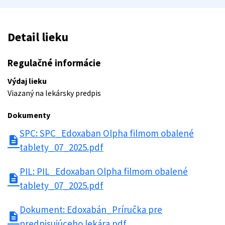
Detail lieku
Regulačné informácie
Výdaj lieku
Viazaný na lekársky predpis
Dokumenty
SPC: SPC_Edoxaban Olpha filmom obalené
description
tablety_07_2025.pdf
PIL: PIL_Edoxaban Olpha filmom obalené
description
tablety_07_2025.pdf
Dokument: Edoxabán_Príručka pre
description
predpisujúceho lekára.pdf