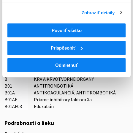
Typ registračnej procedúry
Zobraziť detaily
Decentralizovaná
Povoliť všetko
Držiteľ, krajina
STADA Arzneimittel AG, Nemecko
Prispôsobiť
Indikačná skupina
16 - ANTICOAGULANTIA (FIBRINOLYTICA, ANTIFIBRINOL.)
Odmietnuť
ATC
B
KRV A KRVOTVORNÉ ORGÁNY
B01
ANTITROMBOTIKÁ
B01A
ANTIKOAGULANCIÁ, ANTITROMBOTIKÁ
B01AF
Priame inhibítory faktora Xa
B01AF03
Edoxabán
Podrobnosti o lieku