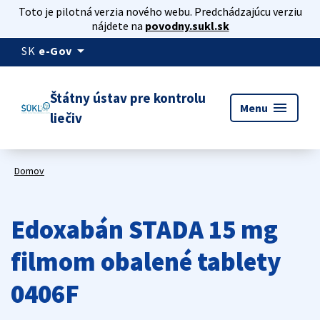
Toto je pilotná verzia nového webu. Predchádzajúcu verziu
nájdete na
povodny.sukl.sk
arrow_drop_down
SK
e-Gov
Štátny ústav pre kontrolu
menu
Menu
liečiv
Domov
Edoxabán STADA 15 mg
filmom obalené tablety
0406F