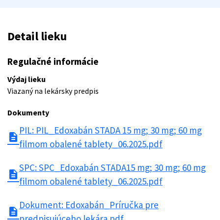
Detail lieku
Regulačné informácie
Výdaj lieku
Viazaný na lekársky predpis
Dokumenty
PIL: PIL_Edoxabán STADA 15 mg; 30 mg; 60 mg
description
filmom obalené tablety_06.2025.pdf
SPC: SPC_Edoxabán STADA15 mg; 30 mg; 60 mg
description
filmom obalené tablety_06.2025.pdf
Dokument: Edoxabán_Príručka pre
description
predpisujúceho lekára.pdf