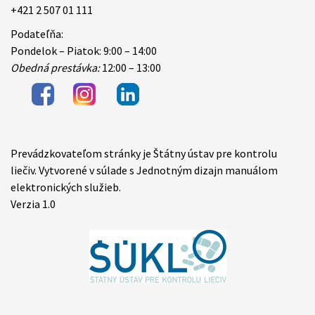
+421 2 507 01 111
Podateľňa:
Pondelok – Piatok: 9:00 – 14:00
Obedná prestávka:
12:00 – 13:00
Prevádzkovateľom stránky je Štátny ústav pre kontrolu
Items
liečiv. Vytvorené v súlade s Jednotným dizajn manuálom
elektronických služieb.
Verzia 1.0