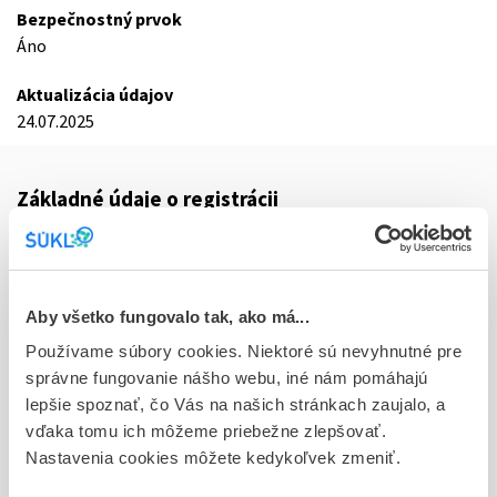
Bezpečnostný prvok
Áno
Aktualizácia údajov
24.07.2025
Základné údaje o registrácii
Kód
0406F
Registračné číslo
Aby všetko fungovalo tak, ako má...
16/0229/25-S
Používame súbory cookies. Niektoré sú nevyhnutné pre
správne fungovanie nášho webu, iné nám pomáhajú
Doplnok
lepšie spoznať, čo Vás na našich stránkach zaujalo, a
tbl flm 28x15 mg (blis. PVC/Al)
vďaka tomu ich môžeme priebežne zlepšovať.
Nastavenia cookies môžete kedykoľvek zmeniť.
Stav
R - Aktuálna registrácia